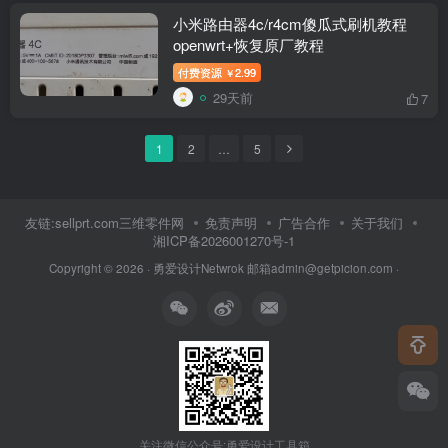
小米路由器4c/r4cm傻瓜式刷机教程
openwrt+恢复原厂教程
付费资源
2.99
￥
29天前
7
1
2
…
5
友链:sellprt.com三维零件网
免责声明
广告合作
关于我们
湘ICP备2026001270号-1
Copyright © 2026 ·
勇爱设计Netwrok 邮箱admin@getpicion.com
·
关注微信公众号:勇爱设计工具箱