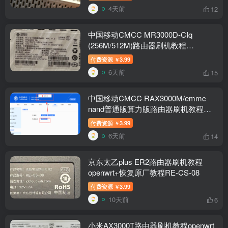
4天前
12
中国移动CMCC MR3000D-CIq
(256M/512M)路由器刷机教程
openwrt+恢复原厂
付费资源
3.99
￥
6天前
15
中国移动CMCC RAX3000M/emmc
nand普通版算力版路由器刷机教程
openwrt+恢复原厂
付费资源
3.99
￥
6天前
14
京东太乙plus ER2路由器刷机教程
openwrt+恢复原厂教程RE-CS-08
付费资源
3.99
￥
10天前
6
小米AX3000T路由器刷机教程openwrt