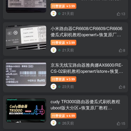
openwrt+恢复原厂
付费资源
3.99
￥
21天前
13
小米路由器CR6608/CR6609/CR6606
傻瓜式刷机教程openwrt+恢复原厂教
程
付费资源
3.99
￥
21天前
8
京东无线宝路由器雅典娜AX6600/RE-
CS-02刷机教程openwrt/istore+恢复原
厂教程
付费资源
3.99
￥
23天前
8
cudy TR3000路由器傻瓜式刷机教程
uboot版大分区+恢复原厂教程
(128M/256M)
付费资源
4.99
￥
26天前
15