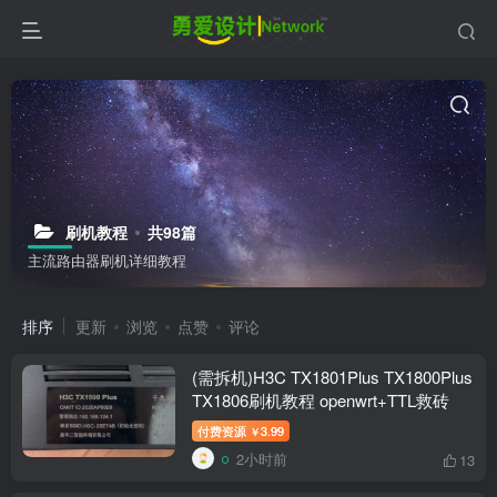
刷机教程
共98篇
主流路由器刷机详细教程
排序
更新
浏览
点赞
评论
(需拆机)H3C TX1801Plus TX1800Plus
TX1806刷机教程 openwrt+TTL救砖
付费资源
3.99
￥
2小时前
13