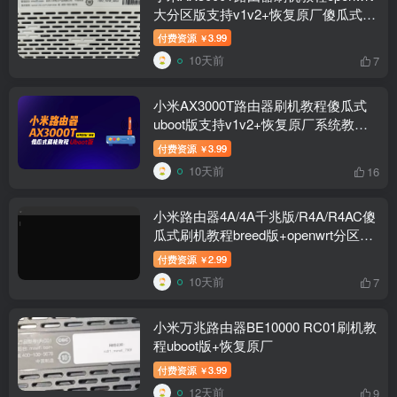
大分区版支持v1v2+恢复原厂傻瓜式
RD03/RD23
付费资源
3.99
￥
10天前
7
小米AX3000T路由器刷机教程傻瓜式
uboot版支持v1v2+恢复原厂系统教程
RD03 RD23
付费资源
3.99
￥
10天前
16
小米路由器4A/4A千兆版/R4A/R4AC傻
瓜式刷机教程breed版+openwrt分区版
支持V1V2+恢复原厂教程
付费资源
2.99
￥
10天前
7
小米万兆路由器BE10000 RC01刷机教
程uboot版+恢复原厂
付费资源
3.99
￥
12天前
9