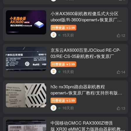
小米AX3600刷机教程傻瓜式大分区
uboot版/R-3600/openwrt+恢复原厂教
程
付费资源
3.99
￥
15天前
12
京东云AX6000百里JDCloud RE-CP-
03/RE-CS-05刷机教程+恢复原厂
付费资源
3.99
￥
15天前
14
h3c nx30pro路由器刷机教程
openwrt+恢复原厂教程/支持所有版本
新版
付费资源
3.99
￥
16天前
13
中国移动CMCC RAX3000Z增强
版 XR30 eMMC算力版路由器刷机教程