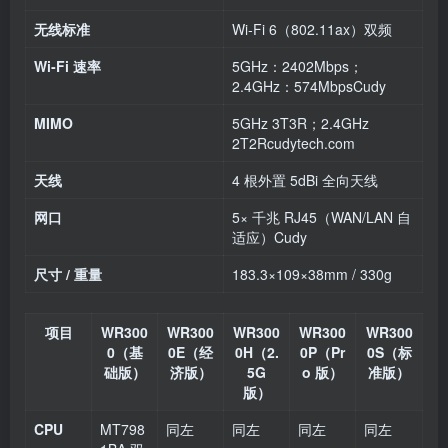
无线标准
Wi‑Fi 6（802.11ax）双频
Wi‑Fi 速率
5GHz：2402Mbps；
2.4GHz：574MbpsCudy
MIMO
5GHz 3T3R；2.4GHz
2T2Rcudytech.com
天线
4 根外置 5dBi 全向天线
网口
5× 千兆 RJ45（WAN/LAN 自
适应）Cudy
尺寸 / 重量
183.3×109×38mm / 330g
项目
WR300
WR300
WR300
WR300
WR300
0（基
0E（经
0H（2.
0P（Pr
0S（标
础版）
济版）
5G
o 版）
准版）
版）
CPU
MT798
同左
同左
同左
同左