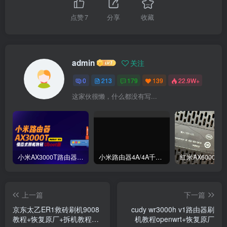
点赞
7
分享
收藏
admin
关注
0
213
179
139
22.9W+
这家伙很懒，什么都没有写...
小米AX3000T路由器刷机教程傻瓜式uboot版支持v1v2+恢复原厂系统教程RD03 RD23
小米路由器4A/4A千兆版/R4A/R4AC傻瓜式刷机教程breed版+openwrt分区版支持V1V2+恢复原厂教程
上一篇
下一篇
京东太乙ER1救砖刷机9008
cudy wr3000h v1路由器刷
教程+恢复原厂+拆机教程
机教程openwrt+恢复原厂