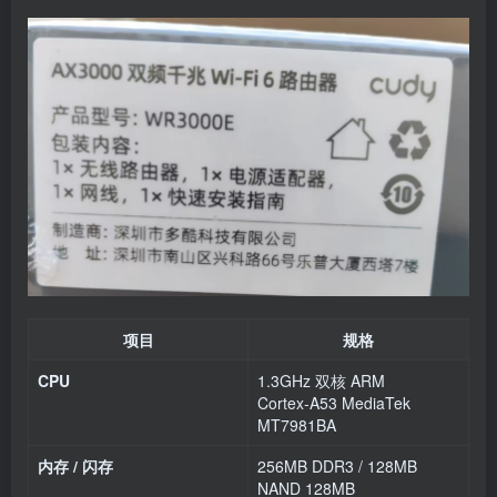
项目
规格
CPU
1.3GHz 双核 ARM
Cortex‑A53 MediaTek
MT7981BA
内存 / 闪存
256MB DDR3 / 128MB
NAND 128MB