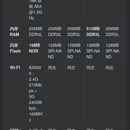
1BA 双
核 A53
@1.3G
Hz
内存
256MB
256MB
256MB
512MB
256MB
RAM
DDR3L
DDR3L
DDR3L
DDR3L
DDR3L
闪存
16MB
128MB
128MB
128MB
128MB
Flash
NOR
SPI‑NA
SPI‑NA
SPI‑NA
SPI‑NA
ND
ND
ND
ND
Wi‑Fi
AX300
同左
同左
同左
同左
0：
2.4G
574Mb
ps +
5G
2402M
bps，
160MH
z