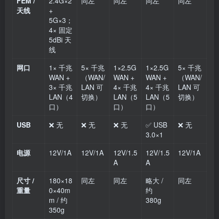
FEM /
2.4G×2
同左
同左
同左
同左
天线
+
5G×3；
4× 固定
5dBi 天
线
网口
1× 千兆
5× 千兆
1×2.5G
1×2.5G
5× 千兆
WAN +
（WAN/
WAN +
WAN +
（WAN/
3× 千兆
LAN 可
4× 千兆
4× 千兆
LAN 可
LAN（4
切换）
LAN（5
LAN（5
切换）
口）
口）
口）
USB
❌ 无
❌ 无
❌ 无
✅ USB
❌ 无
3.0×1
电源
12V/1A
12V/1A
12V/1.5
12V/1.5
12V/1A
A
A
尺寸 /
180×18
同左
同左
略大 /
同左
重量
0×40m
约
m / 约
380g
350g