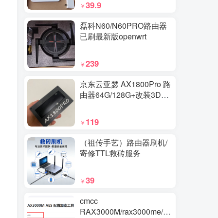
39.9
￥
磊科N60/N60PRO路由器
已刷最新版openwrt
239
￥
京东云亚瑟 AX1800Pro 路
由器64G/128G+改装3D打
印外壳更好散热
119
￥
（祖传手艺）路由器刷机/
寄修TTL救砖服务
39
￥
cmcc
RAX3000M/rax3000me/xr30-