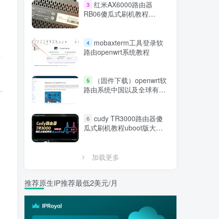
红米AX6000路由器
3
RB06傻瓜式刷机教程
uboot/openwrt软路由+刷回
原厂系统教程
mobaxterm工具登录软
4
路由openwrt系统教程
（固件下载）openwrt软
5
路由系统中国以及全球有哪
些分支版本总结和推荐
cudy TR3000路由器傻
6
瓜式刷机教程uboot版大分
区+恢复原厂教程
(128M/256M)
加载更多
推荐原生IP推荐最低2美元/月