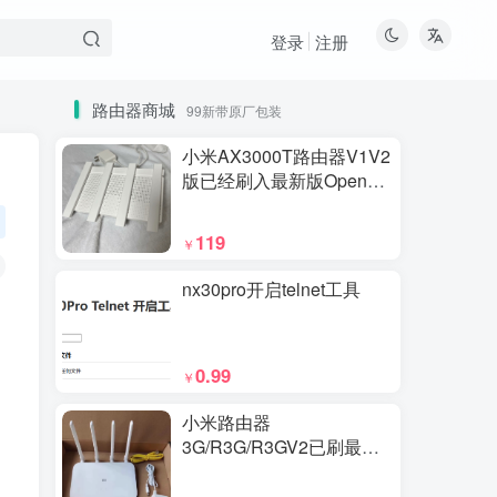
登录
注册
路由器商城
99新带原厂包装
小米AX3000T路由器V1V2
版已经刷入最新版Openwrt
系统
119
￥
nx30pro开启telnet工具
户
0.99
￥
小米路由器
3G/R3G/R3GV2已刷最新
版openwrt系统V1带USB接
口