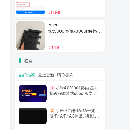
emmc SN码解锁telnet工具
0.99
￥
cmcc
rax3000m/rax3000me路由
器已经刷入最新版
uboot+openwrt
119
￥
栏目
热门推荐
最近更新
猜你喜欢
小米AX3000T路由器刷
1
机教程傻瓜式uboot版支持
v1v2+恢复原厂系统教程
RD03 RD23
小米路由器4A/4A千兆
2
版/R4A/R4AC傻瓜式刷机教
程breed版+openwrt分区版
支持V1V2+恢复原厂教程