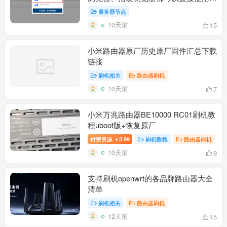
个窗口一个独立海外原生IP
服务器节点
10天前
15
小米路由器原厂历史原厂固件汇总下载
链接
刷机相关
路由器刷机
10天前
7
小米万兆路由器BE10000 RC01刷机教
程uboot版+恢复原厂
付费资源
3.99
刷机教程
路由器刷机
￥
10天前
9
支持刷机openwrt的各品牌路由器大全
清单
刷机相关
路由器刷机
12天前
15