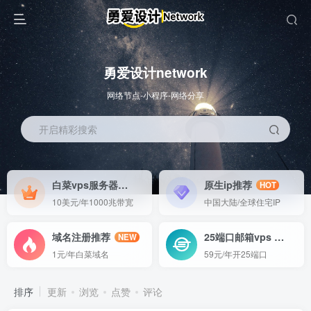
勇爱设计network
网络节点-小程序-网络分享
开启精彩搜索
白菜vps服务器
原生ip推荐
HOT
HOT
10美元/年1000兆带宽
中国大陆/全球住宅IP
域名注册推荐
25端口邮箱vps
NEW
GO
1元/年白菜域名
59元/年开25端口
排序
更新
浏览
点赞
评论