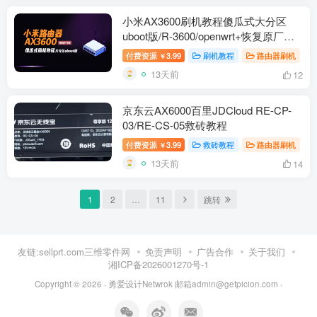
小米AX3600刷机教程傻瓜式大分区
uboot版/R-3600/openwrt+恢复原厂教
程
付费资源
3.99
刷机教程
路由器刷机
￥
13天前
12
京东云AX6000百里JDCloud RE-CP-
03/RE-CS-05救砖教程
付费资源
3.99
救砖教程
路由器刷机
￥
13天前
14
1
2
…
11
跳转
友链:sellprt.com三维零件网
免责声明
广告合作
关于我们
湘ICP备2026001270号-1
Copyright © 2026 ·
勇爱设计Netwrok 邮箱admin@getpicion.com
·