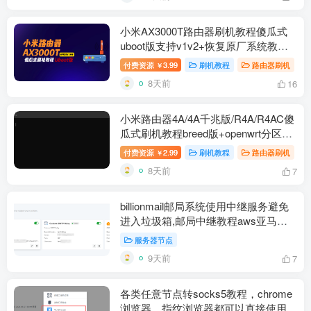
小米AX3000T路由器刷机教程傻瓜式
uboot版支持v1v2+恢复原厂系统教程
RD03 RD23
付费资源
3.99
刷机教程
路由器刷机
￥
8天前
16
小米路由器4A/4A千兆版/R4A/R4AC傻
瓜式刷机教程breed版+openwrt分区版
支持V1V2+恢复原厂教程
付费资源
2.99
刷机教程
路由器刷机
￥
8天前
7
billionmail邮局系统使用中继服务避免
进入垃圾箱,邮局中继教程aws亚马逊
云设置resend免费中继
服务器节点
9天前
7
各类任意节点转socks5教程，chrome
浏览器、指纹浏览器都可以直接使用每