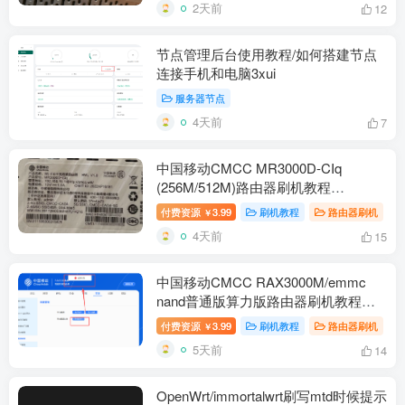
2天前
12
节点管理后台使用教程/如何搭建节点
连接手机和电脑3xui
服务器节点
4天前
7
中国移动CMCC MR3000D-CIq
(256M/512M)路由器刷机教程
openwrt+恢复原厂
付费资源
3.99
刷机教程
路由器刷机
￥
4天前
15
中国移动CMCC RAX3000M/emmc
nand普通版算力版路由器刷机教程
openwrt+恢复原厂
付费资源
3.99
刷机教程
路由器刷机
￥
5天前
14
OpenWrt/immortalwrt刷写mtd时候提示