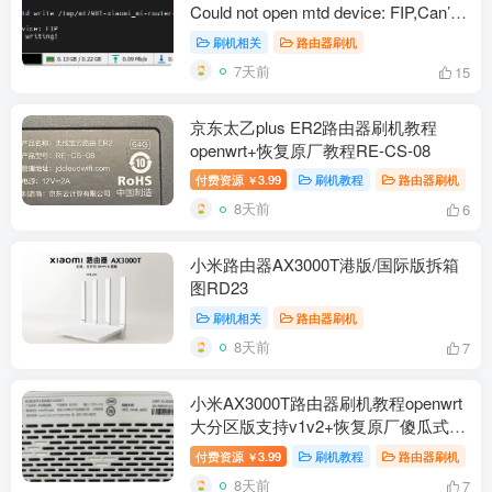
Could not open mtd device: FIP,Can’t
open device for writing!解决办法
刷机相关
路由器刷机
7天前
15
京东太乙plus ER2路由器刷机教程
openwrt+恢复原厂教程RE-CS-08
付费资源
3.99
刷机教程
路由器刷机
￥
8天前
6
小米路由器AX3000T港版/国际版拆箱
图RD23
刷机相关
路由器刷机
8天前
7
小米AX3000T路由器刷机教程openwrt
大分区版支持v1v2+恢复原厂傻瓜式
RD03/RD23
付费资源
3.99
刷机教程
路由器刷机
￥
8天前
7