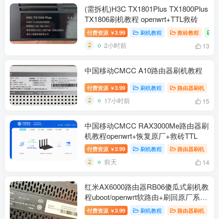
(需拆机)H3C TX1801Plus TX1800Plus
TX1806刷机教程 openwrt+TTL救砖
付费资源
3.99
刷机教程
救砖教程
￥
2小时前
13
中国移动CMCC A10路由器刷机教程
付费资源
3.99
刷机教程
路由器刷机
￥
17小时前
15
中国移动CMCC RAX3000Me路由器刷
机教程openwrt+恢复原厂+救砖TTL
付费资源
3.99
刷机教程
路由器刷机
￥
前天
14
红米AX6000路由器RB06傻瓜式刷机教
程uboot/openwrt软路由+刷回原厂系统
教程
付费资源
3.99
刷机教程
路由器刷机
￥