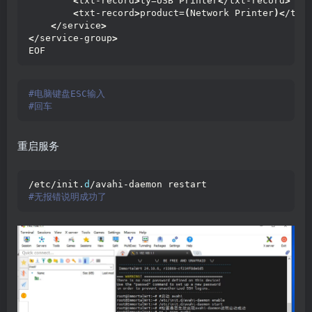
<
txt-record
>
ty=USB Printer
<
/txt-record
>
<
txt-record
>
product=
(
Network Printer
)<
/txt
<
/service
>
<
/service-group
>
EOF
#电脑键盘ESC输入
#回车
重启服务
/etc/init.
d
/avahi-daemon restart
#无报错说明成功了