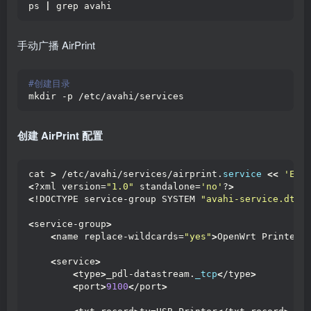
ps 
|
 grep avahi
手动广播 AirPrint
#创建目录
mkdir -p /etc/avahi/services
创建 AirPrint 配置
cat 
>
 /etc/avahi/services/airprint.
service
<<
'EOF
<
?xml version=
"1.0"
 standalone=
'no'
?
>
<
!DOCTYPE service-group SYSTEM 
"avahi-service.dtd"
<
service-group
>
<
name replace-wildcards=
"yes"
>
OpenWrt Printer
<
<
service
>
<
type
>
_pdl-datastream.
_tcp
<
/type
>
<
port
>
9100
<
/port
>