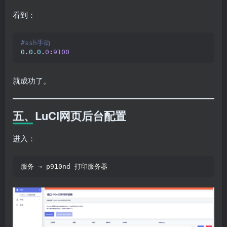
看到：
#ssh手动
0
.
0
.
0
.
0
:
9100
就成功了。
五、LuCI网页后台配置
进入：
服务 → p910nd 打印服务器