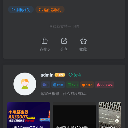
刷机相关
路由器刷机
喜欢就支持一下吧
点赞
5
分享
收藏
admin
关注
0
213
178
137
22.7W+
这家伙很懒，什么都没有写...
小米AX3000T路由器刷机教程傻瓜式uboot版支持v1v2+恢复原厂系统教程RD03 RD23
小米路由器4A/4A千兆版/R4A/R4AC傻瓜式刷机教程breed版+openwrt分区版支持V1V2+恢复原厂教程