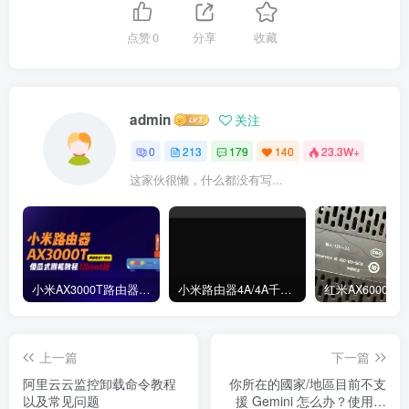
点赞
0
分享
收藏
admin
关注
0
213
179
140
23.3W+
这家伙很懒，什么都没有写...
小米AX3000T路由器刷机教程傻瓜式uboot版支持v1v2+恢复原厂系统教程RD03 RD23
小米路由器4A/4A千兆版/R4A/R4AC傻瓜式刷机教程breed版+openwrt分区版支持V1V2+恢复原厂教程
上一篇
下一篇
阿里云云监控卸载命令教程
你所在的國家/地區目前不支
以及常见问题
援 Gemini 怎么办？使用教