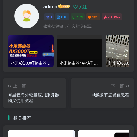
admin
关注
0
213
179
139
23.3W+
这家伙很懒，什么都没有写...
小米AX3000T路由器刷机教程傻瓜式uboot版支持v1v2+恢复原厂系统教程RD03 RD23
小米路由器4A/4A千兆版/R4A/R4AC傻瓜式刷机教程breed版+openwrt分区版支持V1V2+恢复原厂教程
上一篇
下一篇
阿里云海外轻量应用服务器
pi超级节点设置教程
购买使用教程
相关推荐