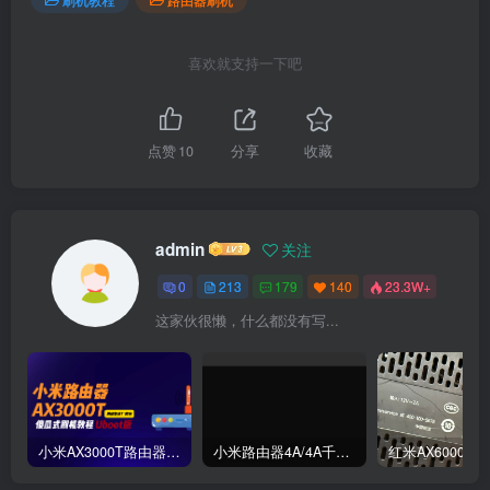
喜欢就支持一下吧
点赞
10
分享
收藏
admin
关注
0
213
179
140
23.3W+
这家伙很懒，什么都没有写...
小米AX3000T路由器刷机教程傻瓜式uboot版支持v1v2+恢复原厂系统教程RD03 RD23
小米路由器4A/4A千兆版/R4A/R4AC傻瓜式刷机教程breed版+openwrt分区版支持V1V2+恢复原厂教程