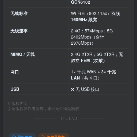
QCN6102
无线标准
Wi‑Fi 6（802.11ax）双频，
160MHz 频宽
无线速率
2.4G：574Mbps；5G：
2402Mbps（合计
2976Mbps）
MIMO / 天线
2.4G 2T2R；5G 2T2R；
无
独立 FEM（功放）
网口
1× 千兆 WAN +
3× 千兆
LAN
（共 4 口）
USB
❌ 无 USB 接口
©
版权声明
文章版权归作者所有，未经允许请勿转载。
THE END
刷机教程
路由器刷机