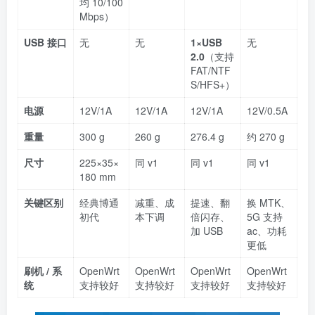
均 10/100
Mbps）
USB 接口
无
无
1×USB
无
2.0
（支持
FAT/NTF
S/HFS+）
电源
12V/1A
12V/1A
12V/1A
12V/0.5A
重量
300 g
260 g
276.4 g
约 270 g
尺寸
225×35×
同 v1
同 v1
同 v1
180 mm
关键区别
经典博通
减重、成
提速、翻
换 MTK、
初代
本下调
倍闪存、
5G 支持
加 USB
ac、功耗
更低
刷机 / 系
OpenWrt
OpenWrt
OpenWrt
OpenWrt
统
支持较好
支持较好
支持较好
支持较好