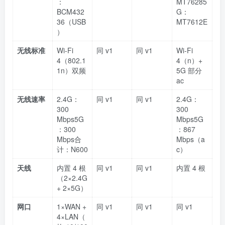
：
MT76285
BCM432
G：
36（USB
MT7612E
）
无线标准
Wi‑Fi
同 v1
同 v1
Wi‑Fi
4（802.1
4（n）+
1n）双频
5G 部分
ac
无线速率
2.4G：
同 v1
同 v1
2.4G：
300
300
Mbps5G
Mbps5G
：300
：867
Mbps合
Mbps（a
计：N600
c）
天线
内置 4 根
同 v1
同 v1
内置 4 根
（2×2.4G
+ 2×5G）
网口
1×WAN +
同 v1
同 v1
同 v1
4×LAN（