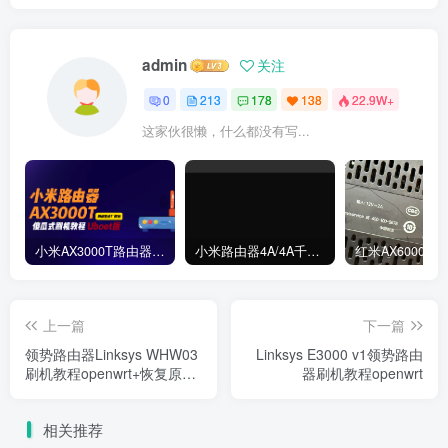
admin
关注
0
213
178
138
22.9W+
这家伙很懒，什么都没有写...
小米AX3000T路由器刷机教程傻瓜式uboot版支持v1v2+恢复原厂系统教程RD03 RD23
小米路由器4A/4A千兆版/R4A/R4AC傻瓜式刷机教程breed版+openwrt分区版支持V1V2+恢复原厂教程
上一篇
下一篇
领势路由器Linksys WHW03
Linksys E3000 v1领势路由
刷机教程openwrt+恢复原厂
器刷机教程openwrt
教程v1v2
相关推荐