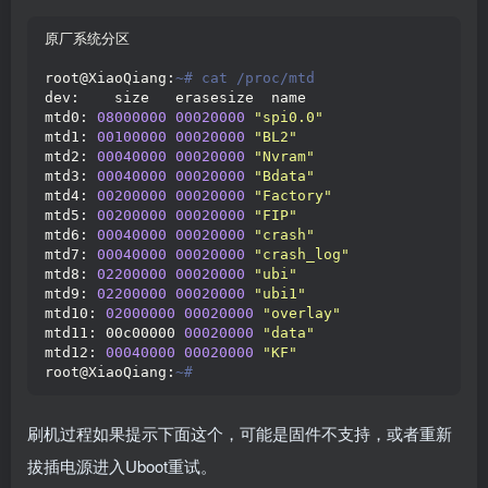
原厂系统分区
root@XiaoQiang:
~# cat /proc/mtd
dev:    size   erasesize  name
mtd0: 
08000000
00020000
"spi0.0"
mtd1: 
00100000
00020000
"BL2"
mtd2: 
00040000
00020000
"Nvram"
mtd3: 
00040000
00020000
"Bdata"
mtd4: 
00200000
00020000
"Factory"
mtd5: 
00200000
00020000
"FIP"
mtd6: 
00040000
00020000
"crash"
mtd7: 
00040000
00020000
"crash_log"
mtd8: 
02200000
00020000
"ubi"
mtd9: 
02200000
00020000
"ubi1"
mtd10: 
02000000
00020000
"overlay"
mtd11: 00c00000 
00020000
"data"
mtd12: 
00040000
00020000
"KF"
root@XiaoQiang:
~#
刷机过程如果提示下面这个，可能是固件不支持，或者重新
拔插电源进入Uboot重试。