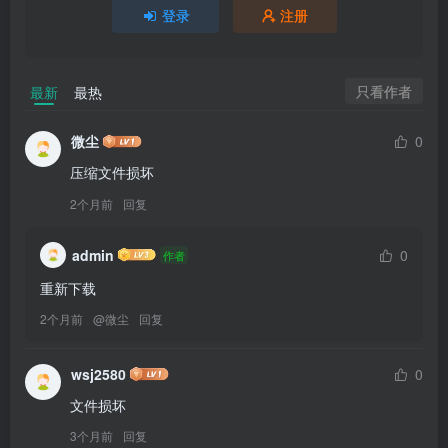
登录
注册
只看作者
最新
最热
微尘
0
压缩文件损坏
2个月前
回复
admin
0
作者
重新下载
2个月前
@
微尘
回复
wsj2580
0
文件损坏
3个月前
回复