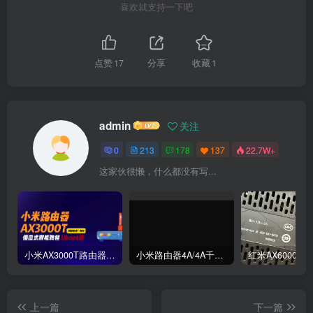
喜欢就支持一下吧
点赞
17
分享
收藏
1
admin
关注
0
213
178
137
22.7W+
这家伙很懒，什么都没有写...
小米AX3000T路由器刷机教程傻瓜式uboot版支持v1v2+恢复原厂系统教程RD03 RD23
小米路由器4A/4A千兆版/R4A/R4AC傻瓜式刷机教程breed版+openwrt分区版支持V1V2+恢复原厂教程
上一篇
下一篇