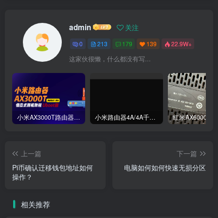
admin
关注
0
213
179
139
22.9W+
这家伙很懒，什么都没有写...
小米AX3000T路由器刷机教程傻瓜式uboot版支持v1v2+恢复原厂系统教程RD03 RD23
小米路由器4A/4A千兆版/R4A/R4AC傻瓜式刷机教程breed版+openwrt分区版支持V1V2+恢复原厂教程
上一篇
下一篇
Pi币确认迁移钱包地址如何
电脑如何如何快速无损分区
操作？
相关推荐