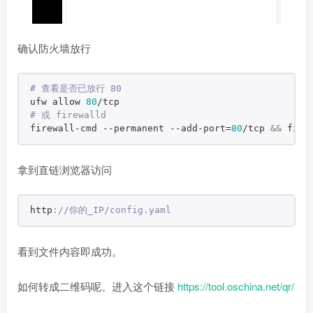
确认防火墙放行
# 查看是否已放行 80
ufw allow 
80
/tcp
# 或 firewalld
firewall-cmd --permanent --add-port=
80
/tcp 
&&
 fire
拿到直链浏览器访问
http
://你的_IP/config.yaml
看到文件内容即成功。
如何转成二维码呢。进入这个链接
https://tool.oschina.net/qr/