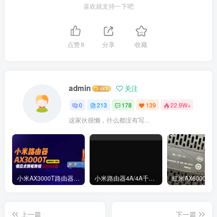
喜欢就支持一下吧
点赞
8
分享
收藏
admin
关注
0
213
178
139
22.9W+
这家伙很懒，什么都没有写...
小米AX3000T路由器刷机教程傻瓜式uboot版支持v1v2+恢复原厂系统教程RD03 RD23
小米路由器4A/4A千兆版/R4A/R4AC傻瓜式刷机教程breed版+openwrt分区版支持V1V2+恢复原厂教程
上一篇
下一篇