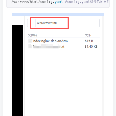
/var/www/html/config.
yaml
 #config.yaml就是你的文件