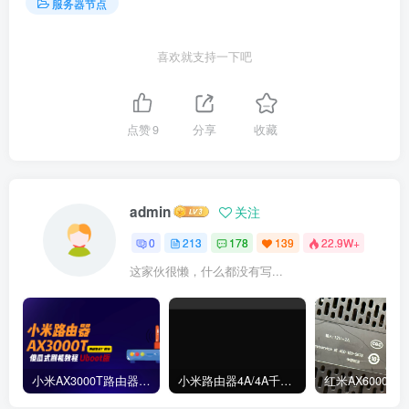
服务器节点
喜欢就支持一下吧
点赞
9
分享
收藏
admin
关注
0
213
178
139
22.9W+
这家伙很懒，什么都没有写...
小米AX3000T路由器刷机教程傻瓜式uboot版支持v1v2+恢复原厂系统教程RD03 RD23
小米路由器4A/4A千兆版/R4A/R4AC傻瓜式刷机教程breed版+openwrt分区版支持V1V2+恢复原厂教程