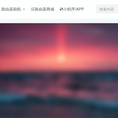
️ 路由器刷机
🛒路由器商城
💿小程序/APP