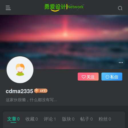
关注
私信
cdma2335
这家伙很懒，什么都没有写...
文章
0
收藏
0
评论
1
版块
0
帖子
0
粉丝
0