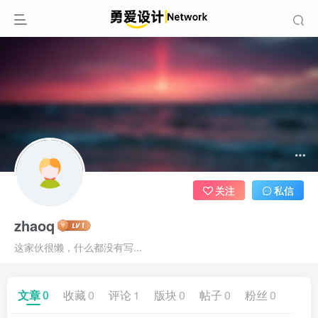
关注
私信
zhaoq
这家伙很懒，什么都没有写...
文章
0
收藏
0
评论
1
版块
0
帖子
0
粉丝
0