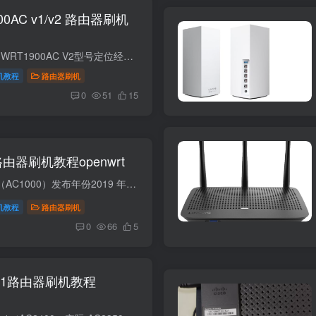
900AC v1/v2 路由器刷机
项目WRT1900AC V1WRT1900AC V2型号定位经典复古旗舰 AC1900硬件修正优化版发布时间2014 年2015 年主控 CPUMarvell 88F6820 双核 1.3GHz同 V1运行内存512MB DDR3512MB DDR3闪存容量128MB NAND128...
机教程
路由器刷机
0
51
15
50路由器刷机教程openwrt
项目规格型号E5350（AC1000）发布年份2019 年定位家用入门级双频 WiFi5 路由器CPUMediaTek MT7628DAN，单核 580 MHz内存（RAM）64 MB闪存（Flash）16 MB无线标准802.11a/b/g/n/ac（WiFi5，双频...
机教程
路由器刷机
0
66
5
50 v1路由器刷机教程