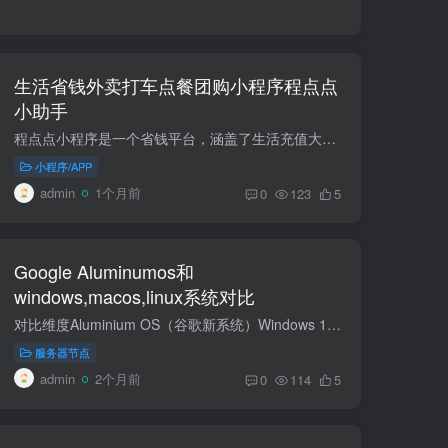
生活省钱外卖打车点餐团购小程序程点点
小助手
程点点小程序是一个省钱平台，涵盖了生活充值大部分的优惠信息，帮助用户省钱赚钱！300+生活省钱优惠导航！ 网购生活缴费省钱的策略包括： 一、程点点小助手好比共享平台 多多充...
小程序/APP
admin
1个月前
0
123
5
Google Aluminumos和
windows,macos,linux系统对比
对比维度Aluminium OS（谷歌新系统）Windows 11macOS（最新）Linux（主流发行版）开发商 / 定位Google，Android+ChromeOS 融合，AI 优先桌面系统Microsoft，通用桌面 / 游戏 / 办公Apple，苹果...
服务器节点
admin
2个月前
0
114
5