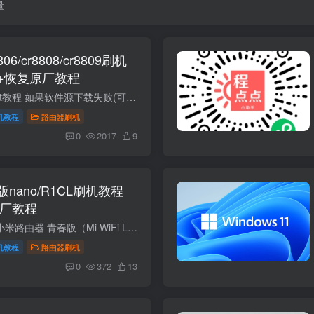
量
/cr8808/cr8809刷机
+恢复原厂教程
如果需要大分区uboot教程 如果软件源下载失败(可以改 南京大学源) src/gz immortalwrt_core https://mirror.nju.edu.cn/immortalwrt/releases/24.10-SNAPSHOT/packages/aarch64_cortex-a53/pack...
机教程
路由器刷机
0
2017
9
nano/R1CL刷机教程
复原厂教程
项目参数 / 说明型号小米路由器 青春版（Mi WiFi Lite）Xiaomi nano r1cl上市时间2015 年Xiaomi Singapore外观尺寸95.32 × 91 × 19.2 mm，约 100g，磨砂白，便携小巧处理器MTK MT7628N（单核...
机教程
路由器刷机
0
372
13