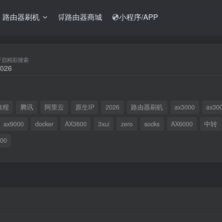
️ 路由器刷机
🛒路由器商城
💿小程序/APP
开启精彩搜索
教程
腾讯
阿里云
原生IP
2026
路由器刷机
ax3000
ax30
ax9000
docker
AX3600
3xui
zero
socks
AX6000
中转
00