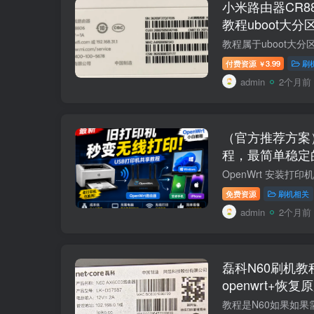
小米路由器CR8806
教程uboot大分
支持
付费资源
3.99
刷
￥
admin
2个月前
（官方推荐方案）
程，最简单稳定
器，路由器秒变
果手机打印！
免费资源
刷机相关
admin
2个月前
磊科N60刷机教程
openwrt+恢