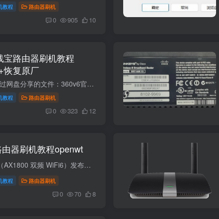
机教程
路由器刷机
0
905
10
无线宝路由器刷机教程
rt+恢复原厂
原厂固件合集下载:通过网盘分享的文件：360v6官方原厂固件链接: https://pan.baidu.com/s/1Omtk7KRnMZI8UH5VSXzHSg 提取码: gbbg 第一步备份主要分区下载（部分通用）https://wwbtk.lanzouq.com...
机教程
路由器刷机
0
323
12
50路由器刷机教程openwt
项目规格型号E7350（AX1800 双频 WiFi6）发布年份2020 年（WiFi6 入门主力机型）定位入门级家用 WiFi6，EasyMesh Mesh 组网CPU / 芯片组联发科 MT7621AT 双核 880 MHz内存 / 闪存256 MB DDR3 / ...
机教程
路由器刷机
0
70
8