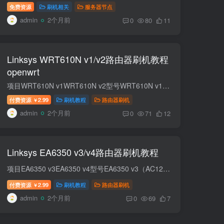
免费资源
刷机相关
服务器节点
admin
2个月前
0
80
11
Linksys WRT610N v1/v2路由器刷机教程
openwrt
项目WRT610N v1WRT610N v2型号WRT610N v1（双频 WiFi4）WRT610N v2（双频 WiFi4 修订版）发布年份2009 年（早期双频旗舰）2010–2011 年（小幅硬件升级）定位早期高端家用 / 小型办公，双频并发...
付费资源
2.99
刷机教程
路由器刷机
￥
admin
2个月前
0
71
12
Linksys EA6350 v3/v4路由器刷机教程
项目EA6350 v3EA6350 v4型号EA6350 v3（AC1200）EA6350 v4（AC1200）发布年份2016–20172018 年后定位入门级家用双频千兆，高通平台入门级家用双频千兆，联发科平台，精简版CPU / 芯片组高通 QC...
付费资源
2.99
刷机教程
路由器刷机
￥
admin
2个月前
0
69
7