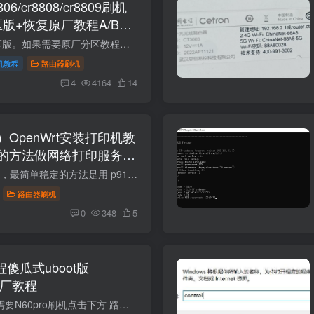
/cr8808/cr8809刷机
区版+恢复原厂教程A/B版
教程属于uboot大分区版。如果需要原厂分区教程可点击下方 cr880x A版immortalwrt固件https://wwast.lanzouu.com/iSHds3hcvl3i B版Immrotalwrt固件下载 A版B版工具包不相同，注意区分下载 如果软...
机教程
路由器刷机
4
4164
14
OpenWrt安装打印机教
的方法做网络打印服务
共享打印机！支持安卓苹
OpenWrt 安装打印机，最简单稳定的方法是用 p910nd 这插件做网络打印服务器。当然也可以用cups这个插件实现。适合：路由器 USB 插打印机，然后电脑/手机通过网络打印。官方其实也推荐 p910nd，...
路由器刷机
0
348
5
傻瓜式uboot版
复原厂教程
教程是N60如果如果需要N60pro刷机点击下方 路由器型号磊科 N60磊科 N60 Pro磊科 N60 Pro2G网口配置1×2.5 G + 4×千兆2×2.5 G + 3×千兆同N60proUSB 接口无1×USB 3.0（可挂硬盘、Docker）同N6...