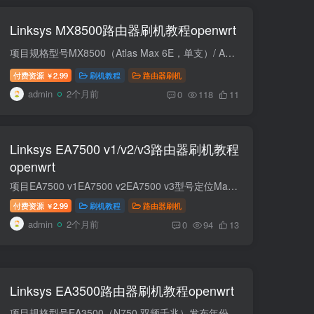
Linksys MX8500路由器刷机教程openwrt
项目规格型号MX8500（Atlas Max 6E，单支）/ AXE8400（套装）发布年份2021 年定位高端家用 / 企业级三频 Mesh，Wi‑Fi 6E（6GHz）旗舰CPU高通 Networking Pro 1210（IPQ8072A）四核 2.2 GHz（64...
付费资源
2.99
刷机教程
路由器刷机
￥
admin
2个月前
0
118
11
Linksys EA7500 v1/v2/v3路由器刷机教程
openwrt
项目EA7500 v1EA7500 v2EA7500 v3型号定位Max-Stream AC1900 初代AC1900+（实际 AC2600）硬件精简版 AC1900发布年份2015 年2017 年2018 年后CPU双核 1.4 GHz双核 880 MHz双核 1.25 GHz内存 / 闪...
付费资源
2.99
刷机教程
路由器刷机
￥
admin
2个月前
0
94
13
Linksys EA3500路由器刷机教程openwrt
项目规格型号EA3500（N750 双频千兆）发布年份2012 年（Cisco 时代 EA 系列）定位中端家用双频 WiFi4，主打千兆有线 + 双频无线 + USB 共享CPU / 内存 / 闪存单核 Broadcom BCM4706 @ 600MHz；1...