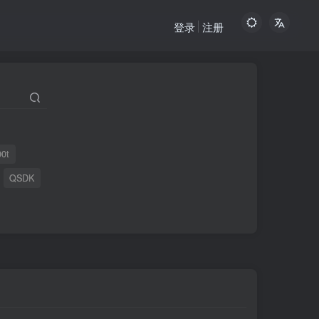
登录
注册
00t
QSDK