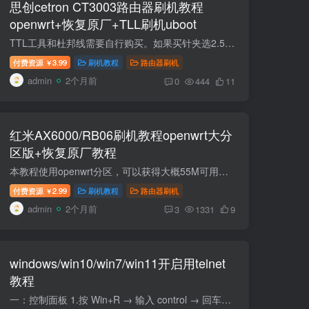
思创cetron CT3003路由器刷机教程
openwrt+恢复原厂+TLL刷机uboot
TTL工具和杜邦线需要自行购买。如果买针夹选2.54mm间距的 思创CT3003路由器有两个版本后台，老版后台可以免拆机刷机，新版后台需要TTL拆机刷机。教程支持两个版本。 SSH登陆工具mobaxterm安装教...
付费资源
3.99
刷机教程
路由器刷机
￥
admin
2个月前
0
444
11
红米AX6000/RB06刷机教程openwrt大分
区版+恢复原厂教程
本教程使用openwrt分区，可以获得大概55M可用闪存空间。如果需要uboo大分区版可以看下方连接 第一步解锁ssh 第二步刷入openwrt BusyBox v1.36.1 (2026-02-09 09:37:22 UTC) built-in shell (ash...
付费资源
2.99
刷机教程
路由器刷机
￥
admin
2个月前
3
1331
9
windows/win10/win7/win11开启用telnet
教程
一：控制面板 1.按 Win+R → 输入 control → 回车，打开控制面板。 2.控制面板 → 程序 → 程序和功能。 3.左侧点 启用或关闭 Windows 功能。 4.找到并勾选 Telnet 客户端 → 确定。 5.按照提...