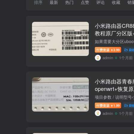
排序
最新
热门
点赞
评论
收藏
销
小米路由器CR8806
教程原厂分区版
付费资源
3.99
刷
￥
admin
1个月前
小米路由器青春版
openwrt+恢
付费资源
1.99
刷
￥
admin
1个月前