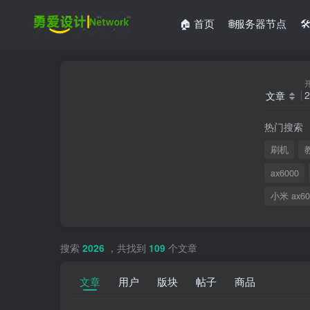
🏠 首页
🌐服务器节点

文章
热门搜索
刷机
ax6000
小米 ax60
搜索
2026
，共找到
109
个文章
文章
用户
版块
帖子
商品