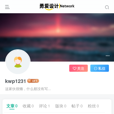
关注
私信
kwp1231
这家伙很懒，什么都没有写...
文章
0
收藏
0
评论
1
版块
0
帖子
0
粉丝
0