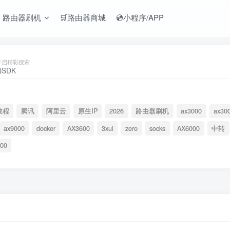
️ 路由器刷机
🛒路由器商城
💿小程序/APP
开启精彩搜索
教程
腾讯
阿里云
原生IP
2026
路由器刷机
ax3000
ax30
ax9000
docker
AX3600
3xui
zero
socks
AX6000
中转
00