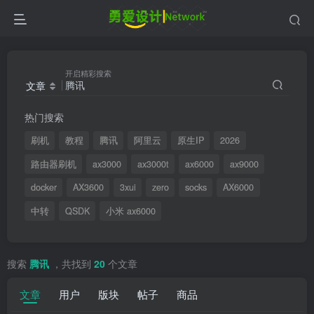
开启精彩搜索
文章
热门搜索
刷机
教程
腾讯
阿里云
原生IP
2026
路由器刷机
ax3000
ax3000t
ax6000
ax9000
docker
AX3600
3xui
zero
socks
AX6000
中转
QSDK
小米 ax6000
搜索
腾讯
，共找到
20
个文章
文章
用户
版块
帖子
商品