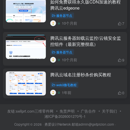
如何免费获得永久版CDN加速的教程
腾讯云edgeone
服务器节点
10个月前
7
腾讯云服务器卸载云监控/云镜安全监
控组件（最新完整彻底）
服务器节点
10个月前
9
腾讯云域名注册秒杀价购买教程
web3撸毛教程
1年前
0
友链:sellprt.com三维零件网
免责声明
广告合作
关于我们
湘ICP备2026001270号-1
Copyright © 2026 ·
勇爱设计Netwrok 邮箱admin@getpicion.com
·