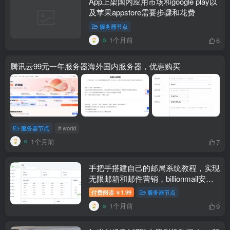
App上架国内应用市场和google play以
及苹果appstore需要步骤和花费
服务器节点
1个月前
6
腾讯云99元一年服务器海外国内服务器，优惠购买
服务器节点
# world
1个月前
7
手把手搭建自己的邮局系统教程，实现
无限邮箱和邮件营销，billionmail安装
教程国内服务器安装
付费阅读
1.99
服务器节点
￥
1个月前
9