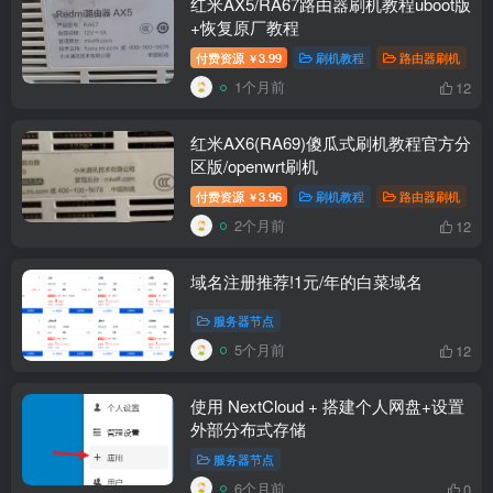
红米AX5/RA67路由器刷机教程uboot版
+恢复原厂教程
付费资源
3.99
刷机教程
路由器刷机
￥
1个月前
12
红米AX6(RA69)傻瓜式刷机教程官方分
区版/openwrt刷机
付费资源
3.96
刷机教程
路由器刷机
￥
2个月前
12
域名注册推荐!1元/年的白菜域名
服务器节点
5个月前
12
使用 NextCloud + 搭建个人网盘+设置
外部分布式存储
服务器节点
6个月前
0