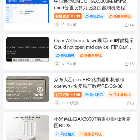
中国移动CMCC RAX3000M/emmc
nand普通版算力版路由器刷机教程
openwrt+恢复原厂
付费资源
3.99
刷机教程
路由器刷机
￥
6天前
14
OpenWrt/immortalwrt刷写mtd时候提示
Could not open mtd device: FIP,Can’t
open device for writing!解决办法
刷机相关
路由器刷机
9天前
15
京东太乙plus ER2路由器刷机教程
openwrt+恢复原厂教程RE-CS-08
付费资源
3.99
刷机教程
路由器刷机
￥
10天前
6
小米路由器AX3000T港版/国际版拆箱
图RD23
刷机相关
路由器刷机