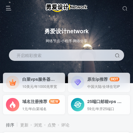
勇爱设计network
网络节点-小程序-网络分享
开启精彩搜索
白菜vps服务器
原生ip推荐
HOT
HOT
10美元/年1000兆带宽
中国大陆/全球住宅IP
域名注册推荐
25端口邮箱vps
NEW
GO
1元/年白菜域名
59元/年开25端口
排序
更新
浏览
点赞
评论