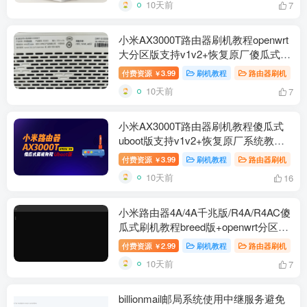
10天前
7
小米AX3000T路由器刷机教程openwrt
大分区版支持v1v2+恢复原厂傻瓜式
RD03/RD23
付费资源
3.99
刷机教程
路由器刷机
￥
10天前
7
小米AX3000T路由器刷机教程傻瓜式
uboot版支持v1v2+恢复原厂系统教程
RD03 RD23
付费资源
3.99
刷机教程
路由器刷机
￥
10天前
16
小米路由器4A/4A千兆版/R4A/R4AC傻
瓜式刷机教程breed版+openwrt分区版
支持V1V2+恢复原厂教程
付费资源
2.99
刷机教程
路由器刷机
￥
10天前
7
billionmail邮局系统使用中继服务避免