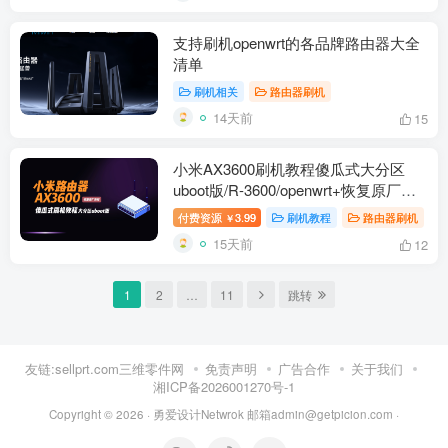
支持刷机openwrt的各品牌路由器大全
清单
刷机相关
路由器刷机
14天前
15
小米AX3600刷机教程傻瓜式大分区
uboot版/R-3600/openwrt+恢复原厂教
程
付费资源
3.99
刷机教程
路由器刷机
￥
15天前
12
1
2
…
11
跳转
友链:sellprt.com三维零件网
免责声明
广告合作
关于我们
湘ICP备2026001270号-1
Copyright © 2026 ·
勇爱设计Netwrok 邮箱admin@getpicion.com
·