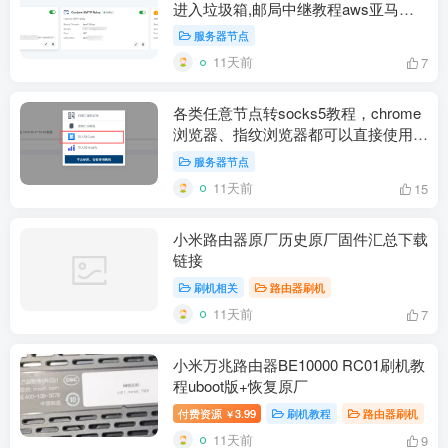
进入垃圾箱,邮局中继教程aws亚马逊
云设置resend免费中继
服务器节点
11天前
7
各类任意节点转socks5教程，chrome
浏览器、指纹浏览器都可以直接使用每
个窗口一个独立海外原生IP
服务器节点
11天前
15
小米路由器原厂历史原厂固件汇总下载
链接
刷机相关
路由器刷机
11天前
7
小米万兆路由器BE10000 RC01刷机教
程uboot版+恢复原厂
付费资源
3.99
刷机教程
路由器刷机
￥
11天前
9