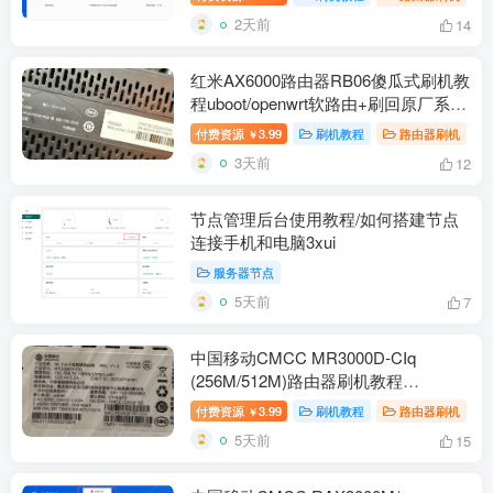
2天前
14
红米AX6000路由器RB06傻瓜式刷机教
程uboot/openwrt软路由+刷回原厂系统
教程
付费资源
3.99
刷机教程
路由器刷机
￥
3天前
12
节点管理后台使用教程/如何搭建节点
连接手机和电脑3xui
服务器节点
5天前
7
中国移动CMCC MR3000D-CIq
(256M/512M)路由器刷机教程
openwrt+恢复原厂
付费资源
3.99
刷机教程
路由器刷机
￥
5天前
15