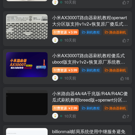
10天前
7
小米AX3000T路由器刷机教程openwrt
大分区版支持v1v2+恢复原厂傻瓜式
RD03/RD23
付费资源
3.99
刷机教程
路由器刷机
￥
10天前
7
小米AX3000T路由器刷机教程傻瓜式
uboot版支持v1v2+恢复原厂系统教程
RD03 RD23
付费资源
3.99
刷机教程
路由器刷机
￥
10天前
16
小米路由器4A/4A千兆版/R4A/R4AC傻
瓜式刷机教程breed版+openwrt分区版
支持V1V2+恢复原厂教程
付费资源
2.99
刷机教程
路由器刷机
￥
10天前
7
billionmail邮局系统使用中继服务避免