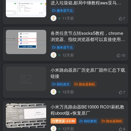
进入垃圾箱,邮局中继教程aws亚马逊
云设置resend免费中继
服务器节点
11天前
7
各类任意节点转socks5教程，chrome
浏览器、指纹浏览器都可以直接使用每
个窗口一个独立海外原生IP
服务器节点
12天前
15
小米路由器原厂历史原厂固件汇总下载
链接
刷机相关
路由器刷机
12天前
7
小米万兆路由器BE10000 RC01刷机教
程uboot版+恢复原厂
付费资源
3.99
刷机教程
路由器刷机
￥
12天前
9