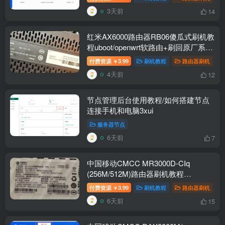
3天前
14
红米AX6000路由器RB06傻瓜式刷机教
程uboot/openwrt软路由+刷回原厂系统
教程
付费资源
3.99
刷机教程
路由器刷机
￥
4天前
12
节点管理后台使用教程/如何搭建节点
连接手机和电脑3xui
服务器节点
6天前
7
中国移动CMCC MR3000D-CIq
(256M/512M)路由器刷机教程
openwrt+恢复原厂
付费资源
3.99
刷机教程
路由器刷机
￥
6天前
15