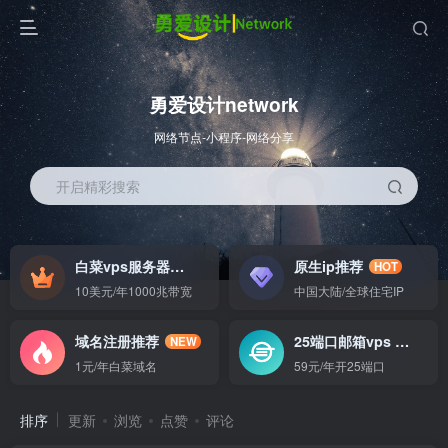
勇爱设计network
网络节点-小程序-网络分享
开启精彩搜索
白菜vps服务器
原生ip推荐
HOT
HOT
10美元/年1000兆带宽
中国大陆/全球住宅IP
域名注册推荐
25端口邮箱vps
NEW
GO
1元/年白菜域名
59元/年开25端口
排序
更新
浏览
点赞
评论