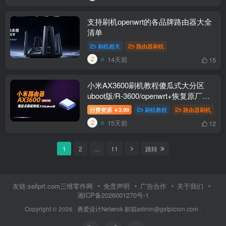
支持刷机openwrt的各品牌路由器大全
清单
刷机相关
路由器刷机
14天前
15
小米AX3600刷机教程傻瓜式大分区
uboot版/R-3600/openwrt+恢复原厂教
程
付费资源
3.99
刷机教程
路由器刷机
￥
15天前
12
1
2
…
11
跳转
友链:sellprt.com三维零件网
免责声明
广告合作
关于我们
湘ICP备2026001270号-1
Copyright © 2026 ·
勇爱设计Netwrok 邮箱admin@getpicion.com
·