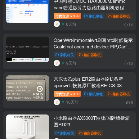
中国移动CMCC RAX3000M/emmc
nand普通版算力版路由器刷机教程
openwrt+恢复原厂
付费资源
3.99
刷机教程
路由器刷机
￥
6天前
14
OpenWrt/immortalwrt刷写mtd时候提示
Could not open mtd device: FIP,Can’t
open device for writing!解决办法
刷机相关
路由器刷机
9天前
15
京东太乙plus ER2路由器刷机教程
openwrt+恢复原厂教程RE-CS-08
付费资源
3.99
刷机教程
路由器刷机
￥
10天前
6
小米路由器AX3000T港版/国际版拆箱
图RD23
刷机相关
路由器刷机