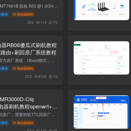
项目规格CPU联发科 MT7981B 双核 A53 @1.3GHz（12nm）内存 RAM256MB DDR3闪存 Flash128MB SPI‑NANDWi‑Fi 方案2.4G/5G 均为 MTK 集成；5 路独立 FEM（功放）无线标准Wi‑Fi 6（802.11ax）双频...
机教程
路由器刷机
0
114
15
路由器RB06傻瓜式刷机教程
wrt软路由+刷回原厂系统教程
本教程可以随意恢复官方原厂系统，Uboot模式，就像重装电脑系统一样。不用担心变砖。网页底部有原厂固件以及教程。 这是红米AX6000的教程，型号是RB06,不是小米AX6000的教程，两个不同型号，不...
机教程
路由器刷机
2
8128
12
R3000D-CIq
)路由器刷机教程openwrt+恢
注：有些路由器不能回原厂，需要拆机TTL回原厂。 对比项MR3000D-CIq（256M 版）MR3000D-CIq（512M 版）主控 CPUMT7981B，双核 ARM Cortex-A53 @ 1.3GHz，12nmMT7981B，双核 ARM Cortex-A53 @ 1....
机教程
路由器刷机
0
123
15