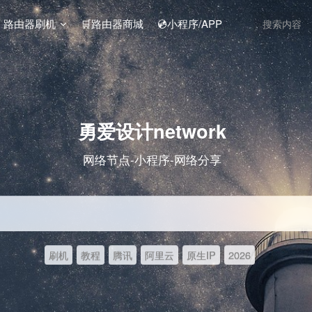
️ 路由器刷机
🛒路由器商城
💿小程序/APP
勇爱设计network
网络节点-小程序-网络分享
刷机
教程
腾讯
阿里云
原生IP
2026