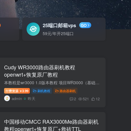
25端口邮箱vps
GO
59元/年开25端口
Cudy WR3000路由器刷机教程
openwrt+恢复原厂教程
本教程是wr3000 1.0版本教程 项目WR3000（基础版）WR3000E（经济版）WR3000H（2.5G 版）WR3000P（Pro 版）WR3000S（标准版）CPUMT7981BA 双核 A53 @1.3GHz同左同左同左同左内存 RAM256MB DDR3L2...
付费资源
3.99
刷机教程
路由器刷机
￥
admin
昨天
2
521
12
中国移动CMCC RAX3000Me路由器刷机
教程openwrt+恢复原厂+救砖TTL