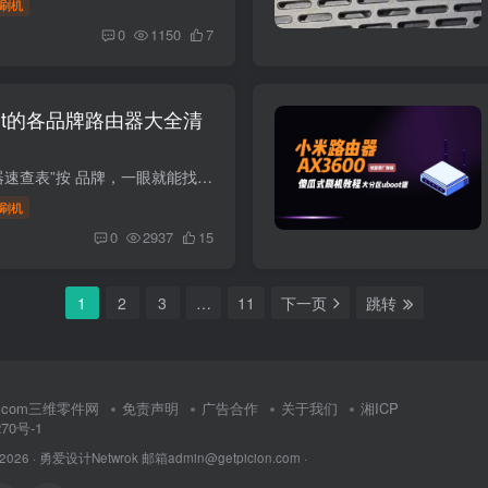
刷机
0
1150
7
wrt的各品牌路由器大全清
可刷 OpenWrt 路由器速查表”按 品牌，一眼就能找到适合自己预算与性能需求的机器。所有型号均经社区验证有稳定固件（官方或 ImmortalWrt / iStoreOS 等分支），只要跟着教程基本可软刷。有些特...
刷机
0
2937
15
1
2
3
…
11
下一页
跳转
rt.com三维零件网
免责声明
广告合作
关于我们
湘ICP
270号-1
 2026 ·
勇爱设计Netwrok 邮箱admin@getpicion.com
·