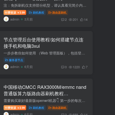
注：免拆刷机仅支持部分机型，请认真看完简介内容。 TTL针夹夹具间距选2.54mm间距 支持刷全系RAX3000ME的路由器闪存兆易创新的GigaDevice华邦电子的 winbond复旦微电的 FM25S01A(带usb3.0接口)...
付费资源
3.99
刷机教程
路由器刷机
￥
admin
3天前
2
201
14
节点管理后台使用教程/如何搭建节点连
接手机和电脑3xui
一步步教你如何使用 （Web 管理面板），包括登录、添加节点、用户、订阅链接和常见设置。（小白方式，适用于你目前在用的 VPS 环境。） 节点端口测试工具在线端口扫描 - 站长工具 代理工具下载...
服务器节点
admin
6天前
0
1220
7
中国移动CMCC RAX3000M/emmc nand
普通版算力版路由器刷机教程
openwrt+恢复原厂
需要购买刷好最新版openwrt机器👇 第一步的每次解锁SSH导入文件时候，断网状态，刷新后台页面再导入。先导出试试，如果导出失败的，原厂已经禁用导入导出功能了。只能拆机TTL刷机。https://www....
付费资源
3.99
刷机教程
路由器刷机
￥
admin
6天前
3
688
14