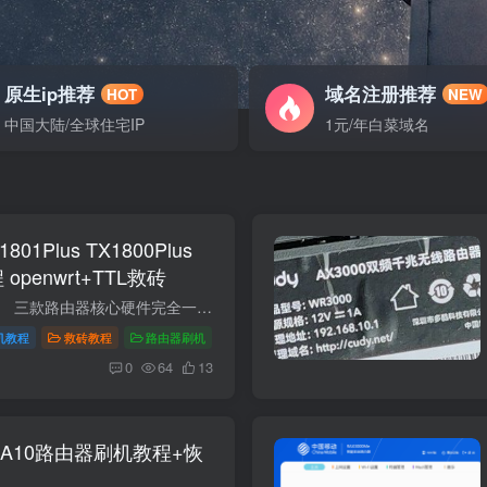
原生ip推荐
域名注册推荐
HOT
NEW
中国大陆/全球住宅IP
1元/年白菜域名
801Plus TX1800Plus
openwrt+TTL救砖
本教程需要拆机操作。 三款路由器核心硬件完全一致（MT7621AT + MT7915 + 256MB 内存 + 128MB 闪存），都是 AX1800 级别的 WiFi 6 运营商定制路由。教程工具包选择对应即可。 参数TX1801 PlusTX...
机教程
救砖教程
路由器刷机
0
64
13
 A10路由器刷机教程+恢