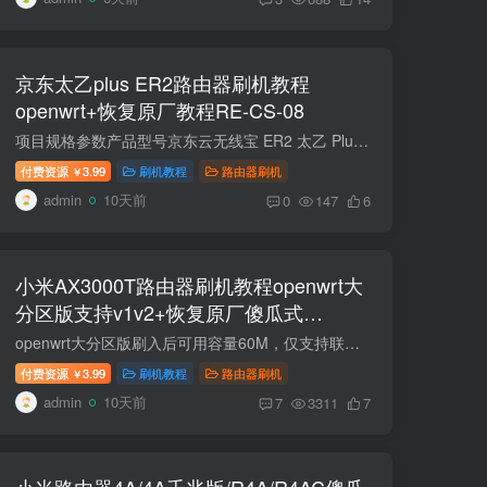
京东太乙plus ER2路由器刷机教程
openwrt+恢复原厂教程RE-CS-08
项目规格参数产品型号京东云无线宝 ER2 太乙 Plus（64G 版）产品类型有线路由器（弱电箱神器，纯有线主路由）处理器高通 IPQ5322 四核处理器内存 / 存储2GB DDR4 内存 + 64GB eMMC 闪存2.5G 网...
付费资源
3.99
刷机教程
路由器刷机
￥
admin
10天前
0
147
6
小米AX3000T路由器刷机教程openwrt大
分区版支持v1v2+恢复原厂傻瓜式
RD03/RD23
openwrt大分区版刷入后可用容量60M，仅支持联发科版本以及国际版，不支持高通版 联发科版本SN：49850开头。高通版本SN:64594开头。教程支持国际版RD23(V1) 如果想要uboot分区版，可以点击下方查...
付费资源
3.99
刷机教程
路由器刷机
￥
admin
10天前
7
3311
7
小米路由器4A/4A千兆版/R4A/R4AC傻瓜