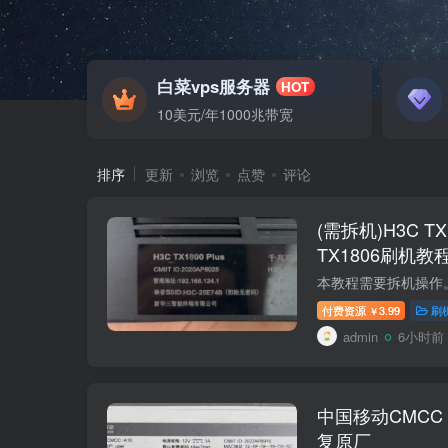
白菜vps服务器
HOT
10美元/年1000兆带宽
排序
更新
浏览
点赞
评论
(需拆机)H3C TX1
TX1806刷机教程 
付费资源
3.99
刷
￥
admin
6小时前
中国移动CMCC
复原厂