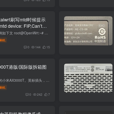
ortalwrt刷写mtd时候提示
mtd device: FIP,Can’t
r writing!解决办法
写入文件时候会提示例如下文 root@OpenWrt:~# mtd write /tmp/mtd5_FIP.bin FIPCould not open mtd device: FIPCan't open device for writing! 解锁写入OpenWrt 默认 mtd 是只读的，你需要安装...
刷机
0
144
15
000T港版/国际版拆箱图
博主搞到了一台港版的小米AX3000T。英标插头，来看看吧。和中国大陆版做工目测没有任何区别。包装和标签不一样。英标的三角插口是不能分开的。编号也不一样.也支持刷机的。v1版本 Xiaomi MiR Pa...
刷机
0
242
7
T路由器刷机教程傻瓜式