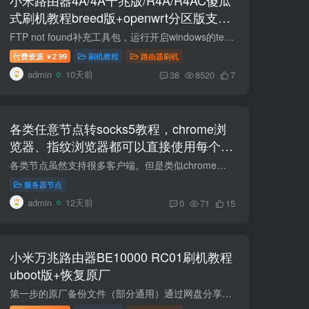
式刷机教程breed版+openwrt分区版支持
V1V2+恢复原厂教程
FTP not found补充工具包，运行开启windows的telnet功能即可。https://wwbtk.lanzouq.com/iMg5g3o7pp2h 视频重制了，工具包也更新了，不会出现个别的无限重启。 两种刷机方式！推荐使用openwrt...
付费资源
2.99
刷机教程
路由器刷机
￥
admin
10天前
38
8520
7
各类任意节点转socks5教程，chrome浏
览器、指纹浏览器都可以直接使用每个窗
口一个独立海外原生IP
各类节点虽然支持很多客户端。但是类似chrome浏览器、各种指纹浏览器只支持 Socks5和http代理。本教程可以让你的浏览器每个窗口一个独立原生海外IP。 需要工具：v2rayn,节点转换工具 第一种airp...
服务器节点
admin
12天前
0
71
15
小米万兆路由器BE10000 RC01刷机教程
uboot版+恢复原厂
第一步的原厂备份文件（部分通用）通过网盘分享的文件：xiaomi-be10000-backups.rar链接: https://pan.baidu.com/s/1RKB1JUyypzgExdh4xg7A_A 提取码: 8kuv 项目规格参数产品型号小米万兆路由器 ...