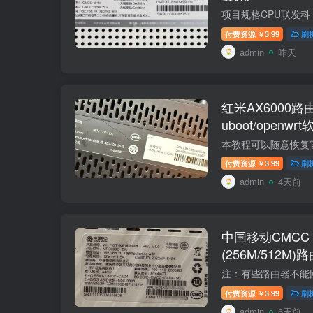
付费资源
3.99
刷
￥
admin
昨天
红米AX6000
uboot/open
付费资源
3.99
刷
￥
admin
4天前
中国移动CMCC M
(256M/512M
复原厂
付费资源
3.99
刷
￥
admin
6天前