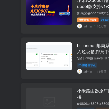
uboot版支持v
RD03 RD23
付费资源
3.99
刷
￥
admin
10天前
billionmai
入垃圾箱,邮局中
resend免费中继
服务器节点
admin
11天前
小米路由器原厂
接