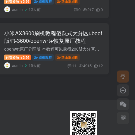
付费资源
3.99
刷机教程
路由器刷机
￥
admin
12天前
0
217
9
小米AX3600刷机教程傻瓜式大分区uboot
版/R-3600/openwrt+恢复原厂教程
openwrt原厂分区版 本教程可以获得200M大分区！可以装多个插件！嘎嘎香！ 推荐第三方固件 https://wwgf.lanzoue.com/b04q27u8d密码：3l2e 刷机包里面固件是24.10版本。想要最新固件下载地址。这...
付费资源
3.99
刷机教程
路由器刷机
￥
admin
15天前
11
4915
12