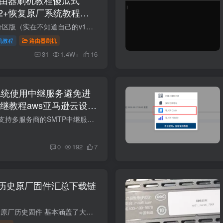
1v2+恢复原厂系统教程
如果需要openwrt大分区版（实在不知道自己的v1或者v2可以用openwrt大分区版，通用） 联发科版本SN：49850开头。高通版本SN:64594开头,教程支持国际版RD23(V1) 目前ax3000tv1v2最新版固件都是1.0...
机教程
路由器刷机
31
1.4W+
16
l邮局系统使用中继服务避免进
继教程aws亚马逊云设置
SMTP中继服务管理​ 支持多服务商的SMTP中继服务统一管理 需先添加域名，每个域名仅可绑定一个SMTP中继服务。 SMTP中继服务概览 为什么要使用SMTP中继？​ ISP限制：大多数云服务器（如AWS EC2...
0
192
7
历史原厂固件汇总下载链
cr8806cr8808cr8809原厂历史固件 基本涵盖了大部分小米路由器的固件 https://mirom.ezbox.idv.tw/en/miwifi/ 小米路由器采用NAND闪存者(R3/R3G/R3P/R4等)，刷回官方固件必须非常小心，目前已知...