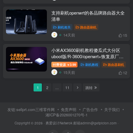
支持刷机openwrt的各品牌路由器大全
清单
刷机相关
路由器刷机
14天前
15
小米AX3600刷机教程傻瓜式大分区
uboot版/R-3600/openwrt+恢复原厂教
程
付费资源
3.99
刷机教程
路由器刷机
￥
15天前
12
1
2
…
11
跳转
友链:sellprt.com三维零件网
免责声明
广告合作
关于我们
湘ICP备2026001270号-1
Copyright © 2026 ·
勇爱设计Netwrok 邮箱admin@getpicion.com
·