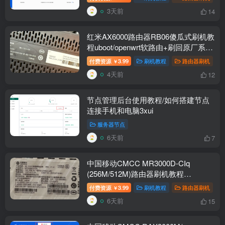
3天前
14
红米AX6000路由器RB06傻瓜式刷机教
程uboot/openwrt软路由+刷回原厂系统
教程
付费资源
3.99
刷机教程
路由器刷机
￥
4天前
12
节点管理后台使用教程/如何搭建节点
连接手机和电脑3xui
服务器节点
6天前
7
中国移动CMCC MR3000D-CIq
(256M/512M)路由器刷机教程
openwrt+恢复原厂
付费资源
3.99
刷机教程
路由器刷机
￥
6天前
15