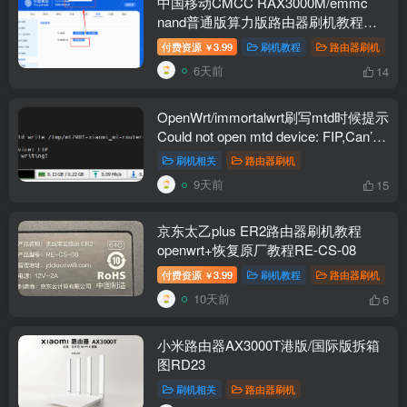
中国移动CMCC RAX3000M/emmc
nand普通版算力版路由器刷机教程
openwrt+恢复原厂
付费资源
3.99
刷机教程
路由器刷机
￥
6天前
14
OpenWrt/immortalwrt刷写mtd时候提示
Could not open mtd device: FIP,Can’t
open device for writing!解决办法
刷机相关
路由器刷机
9天前
15
京东太乙plus ER2路由器刷机教程
openwrt+恢复原厂教程RE-CS-08
付费资源
3.99
刷机教程
路由器刷机
￥
10天前
6
小米路由器AX3000T港版/国际版拆箱
图RD23
刷机相关
路由器刷机