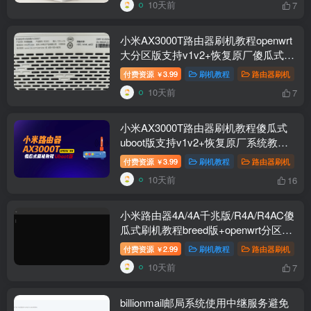
10天前
7
小米AX3000T路由器刷机教程openwrt
大分区版支持v1v2+恢复原厂傻瓜式
RD03/RD23
付费资源
3.99
刷机教程
路由器刷机
￥
10天前
7
小米AX3000T路由器刷机教程傻瓜式
uboot版支持v1v2+恢复原厂系统教程
RD03 RD23
付费资源
3.99
刷机教程
路由器刷机
￥
10天前
16
小米路由器4A/4A千兆版/R4A/R4AC傻
瓜式刷机教程breed版+openwrt分区版
支持V1V2+恢复原厂教程
付费资源
2.99
刷机教程
路由器刷机
￥
10天前
7
billionmail邮局系统使用中继服务避免