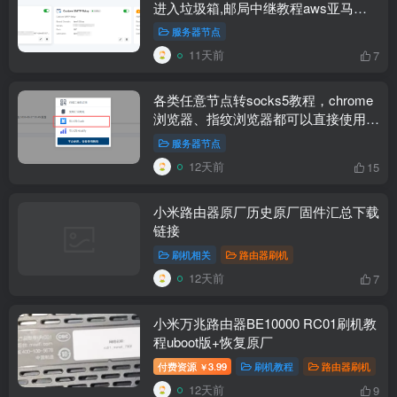
进入垃圾箱,邮局中继教程aws亚马逊
云设置resend免费中继
服务器节点
11天前
7
各类任意节点转socks5教程，chrome
浏览器、指纹浏览器都可以直接使用每
个窗口一个独立海外原生IP
服务器节点
12天前
15
小米路由器原厂历史原厂固件汇总下载
链接
刷机相关
路由器刷机
12天前
7
小米万兆路由器BE10000 RC01刷机教
程uboot版+恢复原厂
付费资源
3.99
刷机教程
路由器刷机
￥
12天前
9