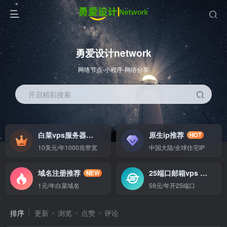
勇爱设计network
网络节点-小程序-网络分享
开启精彩搜索
白菜vps服务器
原生ip推荐
HOT
HOT
10美元/年1000兆带宽
中国大陆/全球住宅IP
域名注册推荐
25端口邮箱vps
NEW
GO
1元/年白菜域名
59元/年开25端口
排序
更新
浏览
点赞
评论