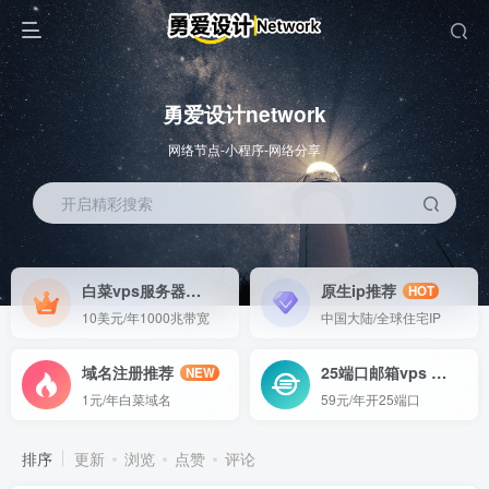
勇爱设计network
网络节点-小程序-网络分享
开启精彩搜索
白菜vps服务器
原生ip推荐
HOT
HOT
10美元/年1000兆带宽
中国大陆/全球住宅IP
域名注册推荐
25端口邮箱vps
NEW
GO
1元/年白菜域名
59元/年开25端口
排序
更新
浏览
点赞
评论