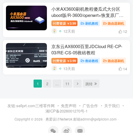
小米AX3600刷机教程傻瓜式大分区
uboot版/R-3600/openwrt+恢复原厂教
程
付费资源
3.99
刷机教程
路由器刷机
￥
12天前
12
京东云AX6000百里JDCloud RE-CP-
03/RE-CS-05救砖教程
付费资源
3.99
救砖教程
路由器刷机
￥
13天前
14
1
2
…
11
跳转
友链:sellprt.com三维零件网
免责声明
广告合作
关于我们
湘ICP备2026001270号-1
Copyright © 2026 ·
勇爱设计Netwrok 邮箱admin@getpicion.com
·