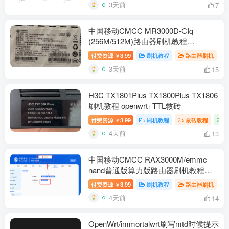
3天前
7
中国移动CMCC MR3000D-CIq
(256M/512M)路由器刷机教程
openwrt+恢复原厂
付费资源
3.99
刷机教程
路由器刷机
￥
3天前
15
H3C TX1801Plus TX1800Plus TX1806
刷机教程 openwrt+TTL救砖
付费资源
3.99
刷机教程
救砖教程
￥
4天前
13
中国移动CMCC RAX3000M/emmc
nand普通版算力版路由器刷机教程
openwrt+恢复原厂
付费资源
3.99
刷机教程
路由器刷机
￥
4天前
14
OpenWrt/immortalwrt刷写mtd时候提示