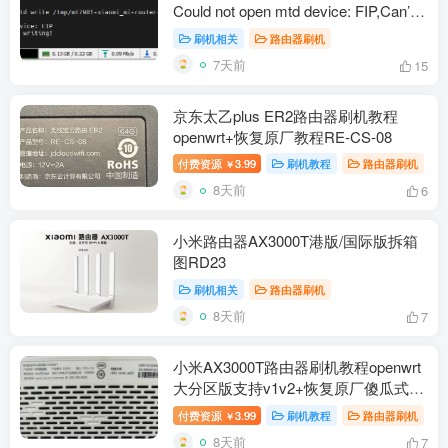
Could not open mtd device: FIP,Can’t
open device for writing!解决办法
刷机相关
路由器刷机
7天前
15
京东太乙plus ER2路由器刷机教程
openwrt+恢复原厂教程RE-CS-08
付费资源
3.99
刷机教程
路由器刷机
￥
8天前
6
小米路由器AX3000T港版/国际版拆箱
图RD23
刷机相关
路由器刷机
8天前
7
小米AX3000T路由器刷机教程openwrt
大分区版支持v1v2+恢复原厂傻瓜式
RD03/RD23
付费资源
3.99
刷机教程
路由器刷机
￥
8天前
7