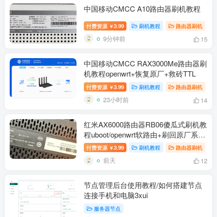
中国移动CMCC A10路由器刷机教程
付费资源
3.99
刷机教程
路由器刷机
￥
9分钟前
15
中国移动CMCC RAX3000Me路由器刷
机教程openwrt+恢复原厂+救砖TTL
付费资源
3.99
刷机教程
路由器刷机
￥
23小时前
14
红米AX6000路由器RB06傻瓜式刷机教
程uboot/openwrt软路由+刷回原厂系统
教程
付费资源
3.99
刷机教程
路由器刷机
￥
前天
12
节点管理后台使用教程/如何搭建节点
连接手机和电脑3xui
服务器节点