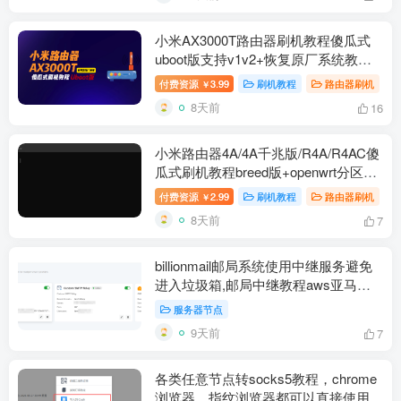
小米AX3000T路由器刷机教程傻瓜式
uboot版支持v1v2+恢复原厂系统教程
RD03 RD23
付费资源
3.99
刷机教程
路由器刷机
￥
8天前
16
小米路由器4A/4A千兆版/R4A/R4AC傻
瓜式刷机教程breed版+openwrt分区版
支持V1V2+恢复原厂教程
付费资源
2.99
刷机教程
路由器刷机
￥
8天前
7
billionmail邮局系统使用中继服务避免
进入垃圾箱,邮局中继教程aws亚马逊
云设置resend免费中继
服务器节点
9天前
7
各类任意节点转socks5教程，chrome
浏览器、指纹浏览器都可以直接使用每