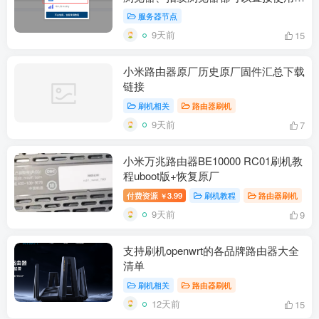
个窗口一个独立海外原生IP
服务器节点
9天前
15
小米路由器原厂历史原厂固件汇总下载
链接
刷机相关
路由器刷机
9天前
7
小米万兆路由器BE10000 RC01刷机教
程uboot版+恢复原厂
付费资源
3.99
刷机教程
路由器刷机
￥
9天前
9
支持刷机openwrt的各品牌路由器大全
清单
刷机相关
路由器刷机
12天前
15