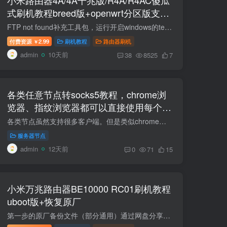
式刷机教程breed版+openwrt分区版支持
V1V2+恢复原厂教程
FTP not found补充工具包，运行开启windows的telnet功能即可。https://wwbtk.lanzouq.com/iMg5g3o7pp2h 视频重制了，工具包也更新了，不会出现个别的无限重启。 两种刷机方式！推荐使用openwrt...
付费资源
2.99
刷机教程
路由器刷机
￥
admin
10天前
38
8525
7
各类任意节点转socks5教程，chrome浏
览器、指纹浏览器都可以直接使用每个窗
口一个独立海外原生IP
各类节点虽然支持很多客户端。但是类似chrome浏览器、各种指纹浏览器只支持 Socks5和http代理。本教程可以让你的浏览器每个窗口一个独立原生海外IP。 需要工具：v2rayn,节点转换工具 第一种airp...
服务器节点
admin
12天前
0
71
15
小米万兆路由器BE10000 RC01刷机教程
uboot版+恢复原厂
第一步的原厂备份文件（部分通用）通过网盘分享的文件：xiaomi-be10000-backups.rar链接: https://pan.baidu.com/s/1RKB1JUyypzgExdh4xg7A_A 提取码: 8kuv 项目规格参数产品型号小米万兆路由器 ...