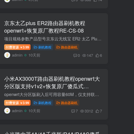
京东太乙plus ER2路由器刷机教程
openwrt+恢复原厂教程RE-CS-08
项目规格参数产品型号京东云无线宝 ER2 太乙 Plus（64G 版）产品类型有线路由器（弱电箱神器，纯有线主路由）处理器高通 IPQ5322 四核处理器内存 / 存储2GB DDR4 内存 + 64GB eMMC 闪存2.5G 网...
付费资源
3.99
刷机教程
路由器刷机
￥
admin
10天前
0
147
6
小米AX3000T路由器刷机教程openwrt大
分区版支持v1v2+恢复原厂傻瓜式
RD03/RD23
openwrt大分区版刷入后可用容量60M，仅支持联发科版本以及国际版，不支持高通版 联发科版本SN：49850开头。高通版本SN:64594开头。教程支持国际版RD23(V1) 如果想要uboot分区版，可以点击下方查...
付费资源
3.99
刷机教程
路由器刷机
￥
admin
10天前
7
3312
7
小米路由器4A/4A千兆版/R4A/R4AC傻瓜