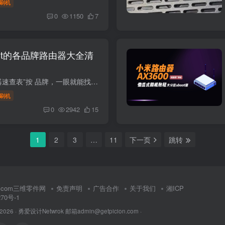
刷机
0
1150
7
wrt的各品牌路由器大全清
可刷 OpenWrt 路由器速查表”按 品牌，一眼就能找到适合自己预算与性能需求的机器。所有型号均经社区验证有稳定固件（官方或 ImmortalWrt / iStoreOS 等分支），只要跟着教程基本可软刷。有些特...
刷机
0
2942
15
1
2
3
…
11
下一页
跳转
rt.com三维零件网
免责声明
广告合作
关于我们
湘ICP
270号-1
 2026 ·
勇爱设计Netwrok 邮箱admin@getpicion.com
·