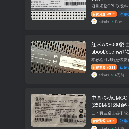
付费资源
3.99
刷
￥
admin
昨天
红米AX6000
uboot/open
付费资源
3.99
刷
￥
admin
4天前
中国移动CMCC M
(256M/512M
复原厂
付费资源
3.99
刷
￥
admin
6天前