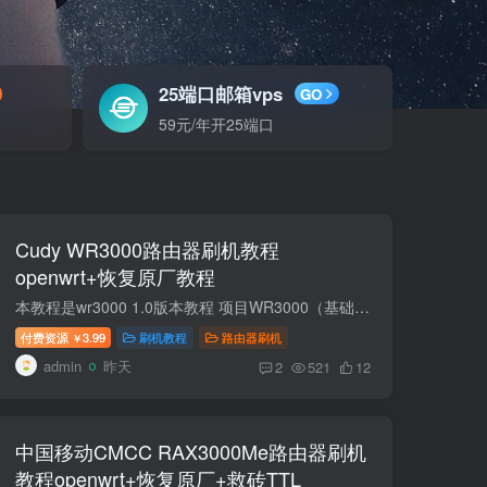
25端口邮箱vps
GO
59元/年开25端口
Cudy WR3000路由器刷机教程
openwrt+恢复原厂教程
本教程是wr3000 1.0版本教程 项目WR3000（基础版）WR3000E（经济版）WR3000H（2.5G 版）WR3000P（Pro 版）WR3000S（标准版）CPUMT7981BA 双核 A53 @1.3GHz同左同左同左同左内存 RAM256MB DDR3L2...
付费资源
3.99
刷机教程
路由器刷机
￥
admin
昨天
2
521
12
中国移动CMCC RAX3000Me路由器刷机
教程openwrt+恢复原厂+救砖TTL