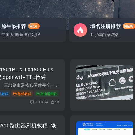
原生ip推荐
域名注册推荐
HOT
NEW
中国大陆/全球住宅IP
1元/年白菜域名
801Plus TX1800Plus
openwrt+TTL救砖
本教程需要拆机操作。 三款路由器核心硬件完全一致（MT7621AT + MT7915 + 256MB 内存 + 128MB 闪存），都是 AX1800 级别的 WiFi 6 运营商定制路由。教程工具包选择对应即可。 参数TX1801 PlusTX...
机教程
救砖教程
路由器刷机
0
64
13
 A10路由器刷机教程+恢