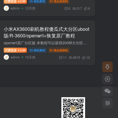
付费资源
3.99
刷机教程
路由器刷机
￥
admin
12天前
0
217
9
小米AX3600刷机教程傻瓜式大分区uboot
版/R-3600/openwrt+恢复原厂教程
openwrt原厂分区版 本教程可以获得200M大分区！可以装多个插件！嘎嘎香！ 推荐第三方固件 https://wwgf.lanzoue.com/b04q27u8d密码：3l2e 刷机包里面固件是24.10版本。想要最新固件下载地址。这...
付费资源
3.99
刷机教程
路由器刷机
￥
admin
15天前
11
4915
12