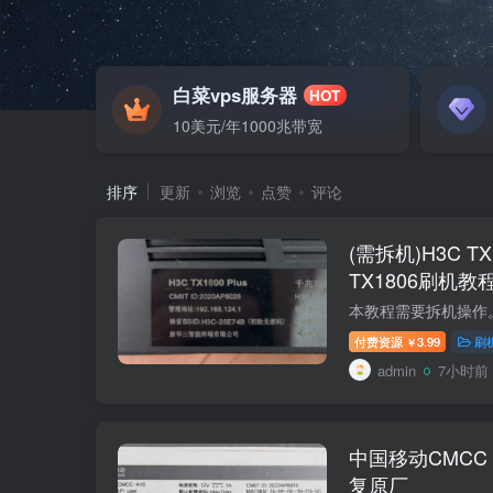
白菜vps服务器
HOT
10美元/年1000兆带宽
排序
更新
浏览
点赞
评论
(需拆机)H3C TX1
TX1806刷机教程 
付费资源
3.99
刷
￥
admin
7小时前
中国移动CMCC
复原厂