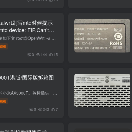
ortalwrt刷写mtd时候提示
mtd device: FIP,Can’t
r writing!解决办法
写入文件时候会提示例如下文 root@OpenWrt:~# mtd write /tmp/mtd5_FIP.bin FIPCould not open mtd device: FIPCan't open device for writing! 解锁写入OpenWrt 默认 mtd 是只读的，你需要安装...
刷机
0
144
15
000T港版/国际版拆箱图
博主搞到了一台港版的小米AX3000T。英标插头，来看看吧。和中国大陆版做工目测没有任何区别。包装和标签不一样。英标的三角插口是不能分开的。编号也不一样.也支持刷机的。v1版本 Xiaomi MiR Pa...
刷机
0
242
7
T路由器刷机教程傻瓜式