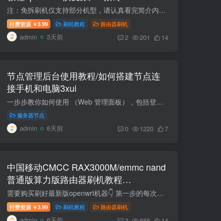
注：免拆刷机仅支持部分机型，请认真看完简介内容。 TTL针夹夹具间距选2.54mm间距 支持刷全系RAX3000ME的路由器闪存兆易创新的GigaDevice华邦电子的 winbond复旦微电的 FM25S01A(带usb3.0接口)...
付费资源
3.99
刷机教程
路由器刷机
￥
admin
3天前
2
201
14
节点管理后台使用教程/如何搭建节点连
接手机和电脑3xui
一步步教你如何使用 （Web 管理面板），包括登录、添加节点、用户、订阅链接和常见设置。（小白方式，适用于你目前在用的 VPS 环境。） 节点端口测试工具在线端口扫描 - 站长工具 代理工具下载...
服务器节点
admin
6天前
0
1220
7
中国移动CMCC RAX3000M/emmc nand
普通版算力版路由器刷机教程
openwrt+恢复原厂
需要购买刷好最新版openwrt机器👇 第一步的每次解锁SSH导入文件时候，断网状态，刷新后台页面再导入。先导出试试，如果导出失败的，原厂已经禁用导入导出功能了。只能拆机TTL刷机。https://www....
付费资源
3.99
刷机教程
路由器刷机
￥
admin
6天前
3
688
14