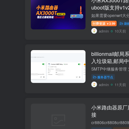
uboot版支持v
RD03 RD23
付费资源
3.99
刷
￥
admin
10天前
billionmai
入垃圾箱,邮局中
resend免费中继
服务器节点
admin
11天前
小米路由器原厂
接