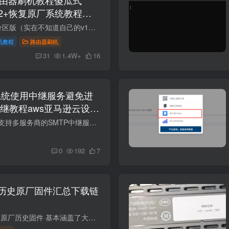
1v2+恢复原厂系统教程
如果需要openwrt大分区版（实在不知道自己的v1或者v2可以用openwrt大分区版，通用） 联发科版本SN：49850开头。高通版本SN:64594开头,教程支持国际版RD23(V1) 目前ax3000tv1v2最新版固件都是1.0...
机教程
路由器刷机
31
1.4W+
16
l邮局系统使用中继服务避免进
继教程aws亚马逊云设置
SMTP中继服务管理​ 支持多服务商的SMTP中继服务统一管理 需先添加域名，每个域名仅可绑定一个SMTP中继服务。 SMTP中继服务概览 为什么要使用SMTP中继？​ ISP限制：大多数云服务器（如AWS EC2...
0
192
7
历史原厂固件汇总下载链
cr8806cr8808cr8809原厂历史固件 基本涵盖了大部分小米路由器的固件 https://mirom.ezbox.idv.tw/en/miwifi/ 小米路由器采用NAND闪存者(R3/R3G/R3P/R4等)，刷回官方固件必须非常小心，目前已知...