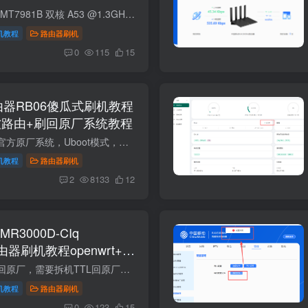
项目规格CPU联发科 MT7981B 双核 A53 @1.3GHz（12nm）内存 RAM256MB DDR3闪存 Flash128MB SPI‑NANDWi‑Fi 方案2.4G/5G 均为 MTK 集成；5 路独立 FEM（功放）无线标准Wi‑Fi 6（802.11ax）双频...
机教程
路由器刷机
0
115
15
路由器RB06傻瓜式刷机教程
wrt软路由+刷回原厂系统教程
本教程可以随意恢复官方原厂系统，Uboot模式，就像重装电脑系统一样。不用担心变砖。网页底部有原厂固件以及教程。 这是红米AX6000的教程，型号是RB06,不是小米AX6000的教程，两个不同型号，不...
机教程
路由器刷机
2
8133
12
R3000D-CIq
)路由器刷机教程openwrt+恢
注：有些路由器不能回原厂，需要拆机TTL回原厂。 对比项MR3000D-CIq（256M 版）MR3000D-CIq（512M 版）主控 CPUMT7981B，双核 ARM Cortex-A53 @ 1.3GHz，12nmMT7981B，双核 ARM Cortex-A53 @ 1....
机教程
路由器刷机
0
123
15