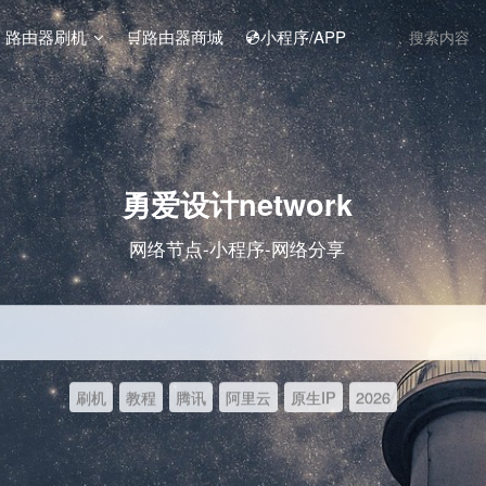
️ 路由器刷机
🛒路由器商城
💿小程序/APP
勇爱设计network
网络节点-小程序-网络分享
刷机
教程
腾讯
阿里云
原生IP
2026