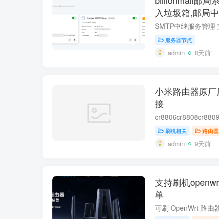
入垃圾箱,邮局中
resend免费中继
服务器节点
admin
8天前
小米路由器原厂
接
刷机相关
路由器
admin
9天前
支持刷机open
单