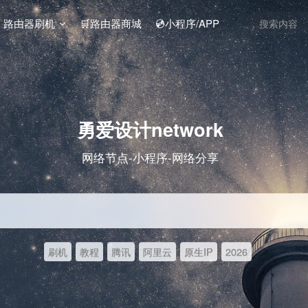
️ 路由器刷机
🛒路由器商城
💿小程序/APP
勇爱设计network
网络节点-小程序-网络分享
刷机
教程
腾讯
阿里云
原生IP
2026