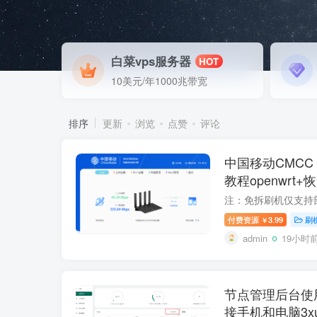
白菜vps服务器
HOT
10美元/年1000兆带宽
排序
更新
浏览
点赞
评论
中国移动CMCC 
教程openwrt
付费资源
3.99
刷
￥
admin
19小时
节点管理后台使
接手机和电脑3xu