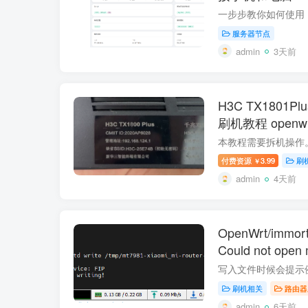
服务器节点
admin
3天前
H3C TX1801Plu
刷机教程 openw
付费资源
3.99
刷
￥
admin
4天前
OpenWrt/imm
Could not open 
open device fo
刷机相关
路由器
admin
6天前