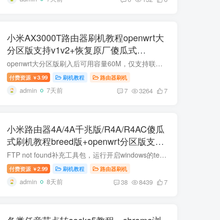
小米AX3000T路由器刷机教程openwrt大
分区版支持v1v2+恢复原厂傻瓜式
RD03/RD23
openwrt大分区版刷入后可用容量60M，仅支持联发科版本以及国际版，不支持高通版 联发科版本SN：49850开头。高通版本SN:64594开头。教程支持国际版RD23(V1) 如果想要uboot分区版，可以点击下方查...
付费资源
3.99
刷机教程
路由器刷机
￥
admin
7天前
7
3264
7
小米路由器4A/4A千兆版/R4A/R4AC傻瓜
式刷机教程breed版+openwrt分区版支持
V1V2+恢复原厂教程
FTP not found补充工具包，运行开启windows的telnet功能即可。https://wwbtk.lanzouq.com/iMg5g3o7pp2h 视频重制了，工具包也更新了，不会出现个别的无限重启。 两种刷机方式！推荐使用openwrt...
付费资源
2.99
刷机教程
路由器刷机
￥
admin
8天前
38
8439
7
各类任意节点转socks5教程，chrome浏