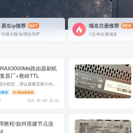
原生ip推荐
域名注册推荐
HOT
NEW
中国大陆/全球住宅IP
1元/年白菜域名
RAX3000Me路由器刷机
+恢复原厂+救砖TTL
注：免拆刷机仅支持部分机型，请认真看完简介内容。 TTL针夹夹具间距选2.54mm间距 支持刷全系RAX3000ME的路由器闪存兆易创新的GigaDevice华邦电子的 winbond复旦微电的 FM25S01A(带usb3.0接口)...
机教程
路由器刷机
前
0
142
14
用教程/如何搭建节点连
i