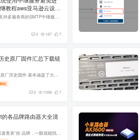
继教程aws亚马逊云设置
SMTP中继服务管理​ 支持多服务商的SMTP中继服务统一管理 需先添加域名，每个域名仅可绑定一个SMTP中继服务。 SMTP中继服务概览 为什么要使用SMTP中继？​ ISP限制：大多数云服务器（如AWS EC2...
0
187
7
历史原厂固件汇总下载链
cr8806cr8808cr8809原厂历史固件 基本涵盖了大部分小米路由器的固件 https://mirom.ezbox.idv.tw/en/miwifi/ 小米路由器采用NAND闪存者(R3/R3G/R3P/R4等)，刷回官方固件必须非常小心，目前已知...
刷机
0
1098
7
wrt的各品牌路由器大全清
可刷 OpenWrt 路由器速查表”按 品牌，一眼就能找到适合自己预算与性能需求的机器。所有型号均经社区验证有稳定固件（官方或 ImmortalWrt / iStoreOS 等分支），只要跟着教程基本可软刷。有些特...