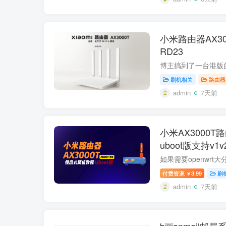
小米路由器AX3
RD23
刷机相关
路由器
admin
7天前
小米AX3000
uboot版支持v
RD03 RD23
付费资源
3.99
刷
￥
admin
7天前
billionmai