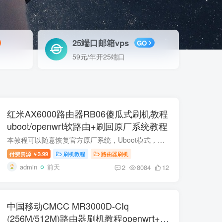
25端口邮箱vps
GO
59元/年开25端口
红米AX6000路由器RB06傻瓜式刷机教程
uboot/openwrt软路由+刷回原厂系统教程
本教程可以随意恢复官方原厂系统，Uboot模式，就像重装电脑系统一样。不用担心变砖。网页底部有原厂固件以及教程。 这是红米AX6000的教程，型号是RB06,不是小米AX6000的教程，两个不同型号，不...
付费资源
3.99
刷机教程
路由器刷机
￥
admin
前天
2
8084
12
中国移动CMCC MR3000D-CIq
(256M/512M)路由器刷机教程openwrt+恢