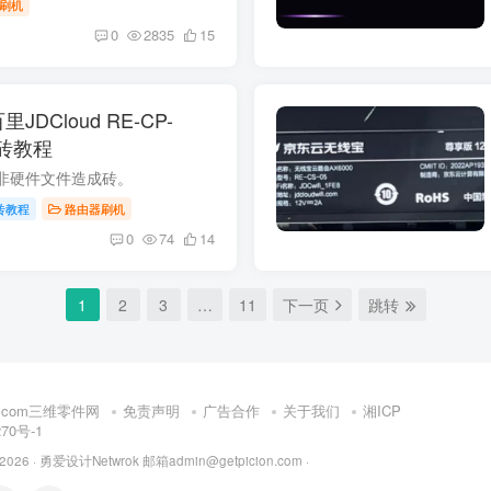
刷机
0
2835
15
JDCloud RE-CP-
5救砖教程
非硬件文件造成砖。
砖教程
路由器刷机
0
74
14
1
2
3
…
11
下一页
跳转
rt.com三维零件网
免责声明
广告合作
关于我们
湘ICP
270号-1
 2026 ·
勇爱设计Netwrok 邮箱admin@getpicion.com
·