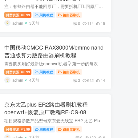
复原厂
注：有些路由器不能回原厂，需要拆机TTL回原厂。 对比项MR3000D-CIq（256M 版）MR3000D-CIq（512M 版）主控 CPUMT7981B，双核 ARM Cortex-A53 @ 1.3GHz，12nmMT7981B，双核 ARM Cortex-A53 @ 1....
付费资源
3.99
刷机教程
路由器刷机
￥
admin
3天前
0
114
15
中国移动CMCC RAX3000M/emmc nand
普通版算力版路由器刷机教程
openwrt+恢复原厂
需要购买刷好最新版openwrt机器👇 第一步的每次解锁SSH导入文件时候，断网状态，刷新后台页面再导入。先导出试试，如果导出失败的，原厂已经禁用导入导出功能了。只能拆机TTL刷机。https://www....
付费资源
3.99
刷机教程
路由器刷机
￥
admin
4天前
3
642
14
京东太乙plus ER2路由器刷机教程
openwrt+恢复原厂教程RE-CS-08
项目规格参数产品型号京东云无线宝 ER2 太乙 Plus（64G 版）产品类型有线路由器（弱电箱神器，纯有线主路由）处理器高通 IPQ5322 四核处理器内存 / 存储2GB DDR4 内存 + 64GB eMMC 闪存2.5G 网...
付费资源
3.99
刷机教程
路由器刷机
￥
admin
7天前
0
132
6