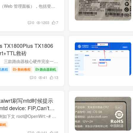
一步步教你如何使用 （Web 管理面板），包括登录、添加节点、用户、订阅链接和常见设置。（小白方式，适用于你目前在用的 VPS 环境。） 节点端口测试工具在线端口扫描 - 站长工具 代理工具下载...
0
1203
7
s TX1800Plus TX1806
rt+TTL救砖
本教程需要拆机操作。 三款路由器核心硬件完全一致（MT7621AT + MT7915 + 256MB 内存 + 128MB 闪存），都是 AX1800 级别的 WiFi 6 运营商定制路由。教程工具包选择对应即可。 参数TX1801 PlusTX...
机教程
救砖教程
路由器刷机
0
41
13
ortalwrt刷写mtd时候提示
mtd device: FIP,Can’t
r writing!解决办法
写入文件时候会提示例如下文 root@OpenWrt:~# mtd write /tmp/mtd5_FIP.bin FIPCould not open mtd device: FIPCan't open device for writing! 解锁写入OpenWrt 默认 mtd 是只读的，你需要安装...
刷机
0
141
15