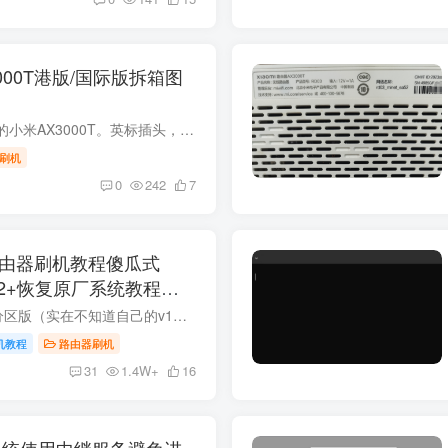
000T港版/国际版拆箱图
博主搞到了一台港版的小米AX3000T。英标插头，来看看吧。和中国大陆版做工目测没有任何区别。包装和标签不一样。英标的三角插口是不能分开的。编号也不一样.也支持刷机的。v1版本 Xiaomi MiR Pa...
刷机
0
242
7
T路由器刷机教程傻瓜式
1v2+恢复原厂系统教程
如果需要openwrt大分区版（实在不知道自己的v1或者v2可以用openwrt大分区版，通用） 联发科版本SN：49850开头。高通版本SN:64594开头,教程支持国际版RD23(V1) 目前ax3000tv1v2最新版固件都是1.0...
机教程
路由器刷机
31
1.4W+
16
l邮局系统使用中继服务避免进