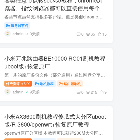
览器、指纹浏览器都可以直接使用每个窗
口一个独立海外原生IP
各类节点虽然支持很多客户端。但是类似chrome浏览器、各种指纹浏览器只支持 Socks5和http代理。本教程可以让你的浏览器每个窗口一个独立原生海外IP。 需要工具：v2rayn,节点转换工具 第一种airp...
服务器节点
admin
9天前
0
65
15
小米万兆路由器BE10000 RC01刷机教程
uboot版+恢复原厂
第一步的原厂备份文件（部分通用）通过网盘分享的文件：xiaomi-be10000-backups.rar链接: https://pan.baidu.com/s/1RKB1JUyypzgExdh4xg7A_A 提取码: 8kuv 项目规格参数产品型号小米万兆路由器 ...
付费资源
3.99
刷机教程
路由器刷机
￥
admin
9天前
0
215
9
小米AX3600刷机教程傻瓜式大分区uboot
版/R-3600/openwrt+恢复原厂教程
openwrt原厂分区版 本教程可以获得200M大分区！可以装多个插件！嘎嘎香！ 推荐第三方固件 https://wwgf.lanzoue.com/b04q27u8d密码：3l2e 刷机包里面固件是24.10版本。想要最新固件下载地址。这...