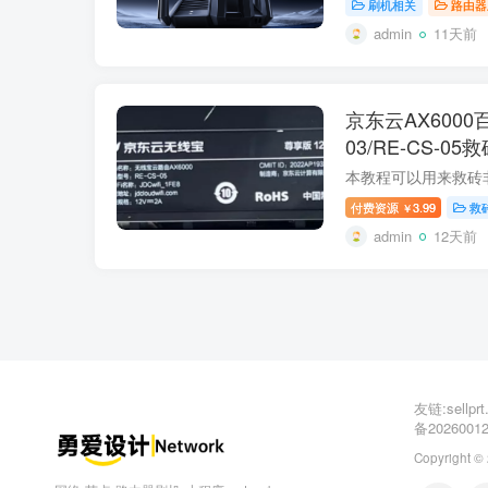
刷机相关
路由器
admin
11天前
京东云AX6000百里
03/RE-CS-0
本教程可以用来救砖
付费资源
3.99
救
￥
admin
12天前
友链:sellp
备2026001
Copyright ©