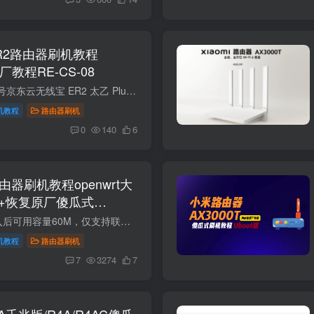
ER2路由器刷机教程
原厂教程RE-CS-08
项目规格参数产品型号京东云无线宝 ER2 太乙 Plus（64G 版）产品类型有线路由器（弱电箱神器，纯有线主路由）处理器高通 IPQ5322 四核处理器内存 / 存储2GB DDR4 内存 + 64GB eMMC 闪存2.5G 网...
机教程
路由器刷机
0
140
6
路由器刷机教程openwrt大
2+恢复原厂傻瓜式
openwrt大分区版刷入后可用容量60M，仅支持联发科版本以及国际版，不支持高通版 联发科版本SN：49850开头。高通版本SN:64594开头。教程支持国际版RD23(V1) 如果想要uboot分区版，可以点击下方查...
机教程
路由器刷机
7
3274
7
A千兆版/R4A/R4AC傻瓜