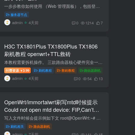
一步步教你如何使用 （Web 管理面板），包括登录、添加节点、用户、订阅链接和常见设置。（小白方式，适用于你目前在用的 VPS 环境。） 节点端口测试工具在线端口扫描 - 站长工具 代理工具下载...
服务器节点
admin
4天前
0
1214
7
H3C TX1801Plus TX1800Plus TX1806
刷机教程 openwrt+TTL救砖
本教程需要拆机操作。 三款路由器核心硬件完全一致（MT7621AT + MT7915 + 256MB 内存 + 128MB 闪存），都是 AX1800 级别的 WiFi 6 运营商定制路由。教程工具包选择对应即可。 参数TX1801 PlusTX...
付费资源
3.99
刷机教程
救砖教程
路由器刷机
￥
admin
4天前
0
54
13
OpenWrt/immortalwrt刷写mtd时候提示
Could not open mtd device: FIP,Can’t
open device for writing!解决办法
写入文件时候会提示例如下文 root@OpenWrt:~# mtd write /tmp/mtd5_FIP.bin FIPCould not open mtd device: FIPCan't open device for writing! 解锁写入OpenWrt 默认 mtd 是只读的，你需要安装...
刷机相关
路由器刷机
admin
7天前
0
141
15