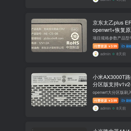
京东太乙plus 
openwrt+恢复
付费资源
3.99
刷
￥
admin
8天前
小米AX3000T
分区版支持v1v
RD03/RD23
付费资源
3.99
刷
￥
admin
8天前
小米路由器4A/4