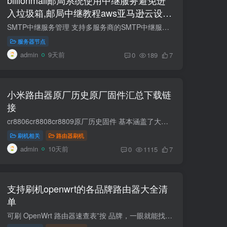
入垃圾箱,邮局中继教程aws亚马逊云设置
resend免费中继
SMTP中继服务管理​ 支持多服务商的SMTP中继服务统一管理 需先添加域名，每个域名仅可绑定一个SMTP中继服务。 SMTP中继服务概览 为什么要使用SMTP中继？​ ISP限制：大多数云服务器（如AWS EC2...
服务器节点
admin
9天前
0
189
7
小米路由器原厂历史原厂固件汇总下载链
接
cr8806cr8808cr8809原厂历史固件 基本涵盖了大部分小米路由器的固件 https://mirom.ezbox.idv.tw/en/miwifi/ 小米路由器采用NAND闪存者(R3/R3G/R3P/R4等)，刷回官方固件必须非常小心，目前已知...
刷机相关
路由器刷机
admin
10天前
0
1115
7
支持刷机openwrt的各品牌路由器大全清
单
可刷 OpenWrt 路由器速查表”按 品牌，一眼就能找到适合自己预算与性能需求的机器。所有型号均经社区验证有稳定固件（官方或 ImmortalWrt / iStoreOS 等分支），只要跟着教程基本可软刷。有些特...