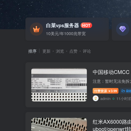
白菜vps服务器
HOT
10美元/年1000兆带宽
排序
更新
浏览
点赞
评论
中国移动CMCC
付费资源
3.99
刷
￥
admin
11小时
红米AX6000
uboot/open