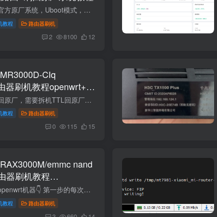
本教程可以随意恢复官方原厂系统，Uboot模式，就像重装电脑系统一样。不用担心变砖。网页底部有原厂固件以及教程。 这是红米AX6000的教程，型号是RB06,不是小米AX6000的教程，两个不同型号，不...
机教程
路由器刷机
2
8100
12
R3000D-CIq
)路由器刷机教程openwrt+恢
注：有些路由器不能回原厂，需要拆机TTL回原厂。 对比项MR3000D-CIq（256M 版）MR3000D-CIq（512M 版）主控 CPUMT7981B，双核 ARM Cortex-A53 @ 1.3GHz，12nmMT7981B，双核 ARM Cortex-A53 @ 1....
机教程
路由器刷机
0
115
15
AX3000M/emmc nand
由器刷机教程
原厂
需要购买刷好最新版openwrt机器👇 第一步的每次解锁SSH导入文件时候，断网状态，刷新后台页面再导入。先导出试试，如果导出失败的，原厂已经禁用导入导出功能了。只能拆机TTL刷机。https://www....
机教程
路由器刷机
3
660
14