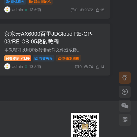
刷机相关
路由器刷机
admin
12天前
0
2872
15
京东云AX6000百里JDCloud RE-CP-
03/RE-CS-05救砖教程
本教程可以用来救砖非硬件文件造成砖。
付费资源
3.99
救砖教程
路由器刷机
￥
admin
13天前
0
74
14