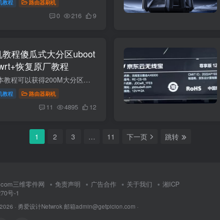
机教程
路由器刷机
0
216
9
机教程傻瓜式大分区uboot
enwrt+恢复原厂教程
openwrt原厂分区版 本教程可以获得200M大分区！可以装多个插件！嘎嘎香！ 推荐第三方固件 https://wwgf.lanzoue.com/b04q27u8d密码：3l2e 刷机包里面固件是24.10版本。想要最新固件下载地址。这...
机教程
路由器刷机
11
4895
12
1
2
3
…
11
下一页
跳转
rt.com三维零件网
免责声明
广告合作
关于我们
湘ICP
270号-1
 2026 ·
勇爱设计Netwrok 邮箱admin@getpicion.com
·