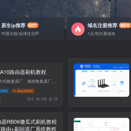
原生ip推荐
域名注册推荐
HOT
NEW
中国大陆/全球住宅IP
1元/年白菜域名
 A10路由器刷机教程
注意：暂时无法免拆方式恢复原厂。免拆恢复原厂固件制作中。 项目规格CPU联发科 MT7981B 双核 A53 @1.3GHz（12nm）内存 RAM256MB DDR3闪存 Flash128MB SPI‑NANDWi‑Fi 方案2.4G/5G 均为 MTK 集...
机教程
路由器刷机
前
0
105
15
路由器RB06傻瓜式刷机教程
wrt软路由+刷回原厂系统教程