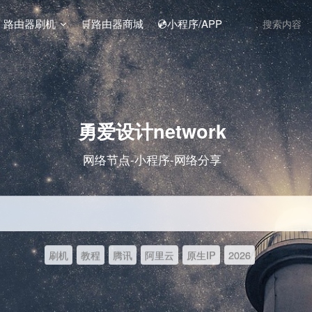
️ 路由器刷机
🛒路由器商城
💿小程序/APP
勇爱设计network
网络节点-小程序-网络分享
刷机
教程
腾讯
阿里云
原生IP
2026