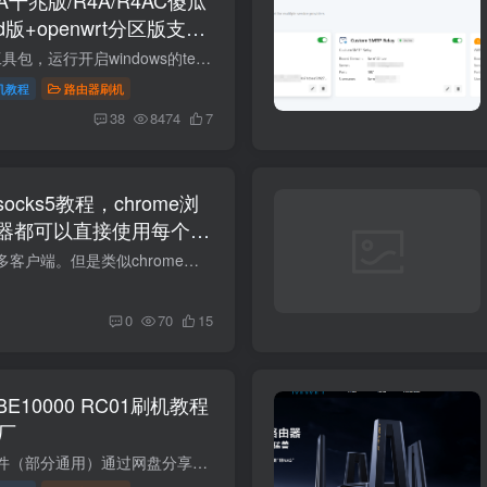
d版+openwrt分区版支持
厂教程
FTP not found补充工具包，运行开启windows的telnet功能即可。https://wwbtk.lanzouq.com/iMg5g3o7pp2h 视频重制了，工具包也更新了，不会出现个别的无限重启。 两种刷机方式！推荐使用openwrt...
机教程
路由器刷机
38
8474
7
cks5教程，chrome浏
器都可以直接使用每个窗
生IP
各类节点虽然支持很多客户端。但是类似chrome浏览器、各种指纹浏览器只支持 Socks5和http代理。本教程可以让你的浏览器每个窗口一个独立原生海外IP。 需要工具：v2rayn,节点转换工具 第一种airp...
0
70
15
10000 RC01刷机教程
原厂
第一步的原厂备份文件（部分通用）通过网盘分享的文件：xiaomi-be10000-backups.rar链接: https://pan.baidu.com/s/1RKB1JUyypzgExdh4xg7A_A 提取码: 8kuv 项目规格参数产品型号小米万兆路由器 ...