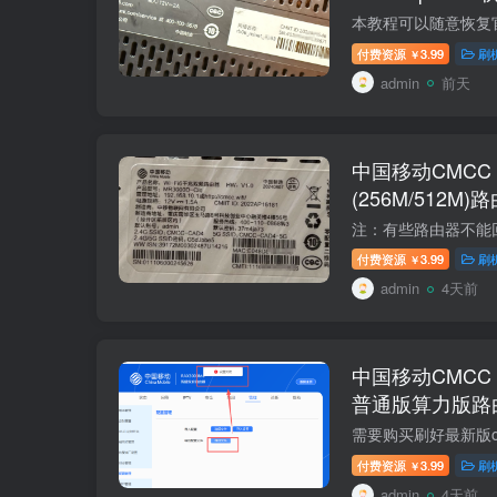
付费资源
3.99
刷
￥
admin
前天
中国移动CMCC M
(256M/512M
复原厂
付费资源
3.99
刷
￥
admin
4天前
中国移动CMCC R
普通版算力版路
openwrt+恢复
付费资源
3.99
刷
￥
admin
4天前