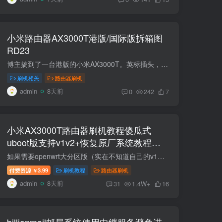
小米路由器AX3000T港版/国际版拆箱图
RD23
博主搞到了一台港版的小米AX3000T。英标插头，来看看吧。和中国大陆版做工目测没有任何区别。包装和标签不一样。英标的三角插口是不能分开的。编号也不一样.也支持刷机的。v1版本 Xiaomi MiR Pa...
刷机相关
路由器刷机
admin
8天前
0
242
7
小米AX3000T路由器刷机教程傻瓜式
uboot版支持v1v2+恢复原厂系统教程
RD03 RD23
如果需要openwrt大分区版（实在不知道自己的v1或者v2可以用openwrt大分区版，通用） 联发科版本SN：49850开头。高通版本SN:64594开头,教程支持国际版RD23(V1) 目前ax3000tv1v2最新版固件都是1.0...
付费资源
3.99
刷机教程
路由器刷机
￥
admin
8天前
31
1.4W+
16
billionmail邮局系统使用中继服务避免进