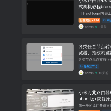
式刷机教程bree
V1V2+恢复原
付费资源
2.99
刷
￥
admin
8天前
各类任意节点转so
览器、指纹浏览
口一个独立海外原
服务器节点
admin
10天前
小米万兆路由器BE
uboot版+恢复