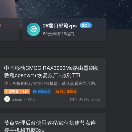
25端口邮箱vps
GO
59元/年开25端口
中国移动CMCC RAX3000Me路由器刷机
教程openwrt+恢复原厂+救砖TTL
注：免拆刷机仅支持部分机型，请认真看完简介内容。 TTL针夹夹具间距选2.54mm间距 支持刷全系RAX3000ME的路由器闪存兆易创新的GigaDevice华邦电子的 winbond复旦微电的 FM25S01A(带usb3.0接口)...
付费资源
3.99
刷机教程
路由器刷机
￥
admin
昨天
0
154
14
节点管理后台使用教程/如何搭建节点连
接手机和电脑3xui