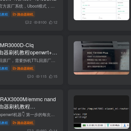
本教程可以随意恢复官方原厂系统，Uboot模式，就像重装电脑系统一样。不用担心变砖。网页底部有原厂固件以及教程。 这是红米AX6000的教程，型号是RB06,不是小米AX6000的教程，两个不同型号，不...
机教程
路由器刷机
2
8100
12
R3000D-CIq
)路由器刷机教程openwrt+恢
注：有些路由器不能回原厂，需要拆机TTL回原厂。 对比项MR3000D-CIq（256M 版）MR3000D-CIq（512M 版）主控 CPUMT7981B，双核 ARM Cortex-A53 @ 1.3GHz，12nmMT7981B，双核 ARM Cortex-A53 @ 1....
机教程
路由器刷机
0
115
15
AX3000M/emmc nand
由器刷机教程
原厂
需要购买刷好最新版openwrt机器👇 第一步的每次解锁SSH导入文件时候，断网状态，刷新后台页面再导入。先导出试试，如果导出失败的，原厂已经禁用导入导出功能了。只能拆机TTL刷机。https://www....
机教程
路由器刷机
3
660
14