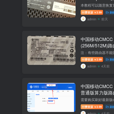
付费资源
3.99
刷
￥
admin
前天
中国移动CMCC M
(256M/512M
复原厂
付费资源
3.99
刷
￥
admin
4天前
中国移动CMCC R
普通版算力版路
openwrt+恢复
付费资源
3.99
刷
￥
admin
4天前