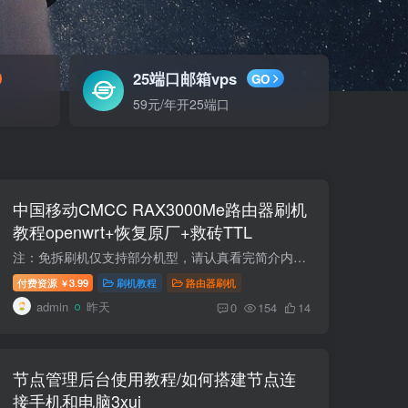
25端口邮箱vps
GO
59元/年开25端口
中国移动CMCC RAX3000Me路由器刷机
教程openwrt+恢复原厂+救砖TTL
注：免拆刷机仅支持部分机型，请认真看完简介内容。 TTL针夹夹具间距选2.54mm间距 支持刷全系RAX3000ME的路由器闪存兆易创新的GigaDevice华邦电子的 winbond复旦微电的 FM25S01A(带usb3.0接口)...
付费资源
3.99
刷机教程
路由器刷机
￥
admin
昨天
0
154
14
节点管理后台使用教程/如何搭建节点连
接手机和电脑3xui