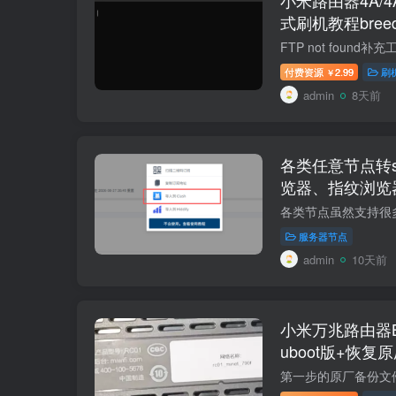
式刷机教程bree
V1V2+恢复原
付费资源
2.99
刷
￥
admin
8天前
各类任意节点转so
览器、指纹浏览
口一个独立海外原
服务器节点
admin
10天前
小米万兆路由器BE
uboot版+恢复