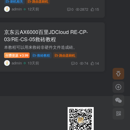
刷机相关
路由器刷机
admin
12天前
0
2872
15
京东云AX6000百里JDCloud RE-CP-
03/RE-CS-05救砖教程
本教程可以用来救砖非硬件文件造成砖。
付费资源
3.99
救砖教程
路由器刷机
￥
admin
13天前
0
74
14