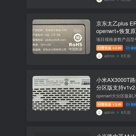
京东太乙plus 
openwrt+恢复
付费资源
3.99
刷
￥
admin
8天前
小米AX3000T
分区版支持v1v
RD03/RD23
付费资源
3.99
刷
￥
admin
8天前
小米路由器4A/4