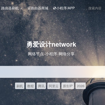
️ 路由器刷机
🛒路由器商城
💿小程序/APP
勇爱设计network
网络节点-小程序-网络分享
刷机
教程
腾讯
阿里云
原生IP
2026