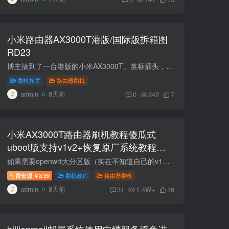
小米路由器AX3000T港版/国际版拆箱图
RD23
博主搞到了一台港版的小米AX3000T。英标插头，来看看吧。和中国大陆版做工目测没有任何区别。包装和标签不一样。英标的三角插口是不能分开的。编号也不一样.也支持刷机的。v1版本 Xiaomi MiR Pa...
刷机相关
路由器刷机
admin
8天前
0
242
7
小米AX3000T路由器刷机教程傻瓜式
uboot版支持v1v2+恢复原厂系统教程
RD03 RD23
如果需要openwrt大分区版（实在不知道自己的v1或者v2可以用openwrt大分区版，通用） 联发科版本SN：49850开头。高通版本SN:64594开头,教程支持国际版RD23(V1) 目前ax3000tv1v2最新版固件都是1.0...
付费资源
3.99
刷机教程
路由器刷机
￥
admin
8天前
31
1.4W+
16
billionmail邮局系统使用中继服务避免进