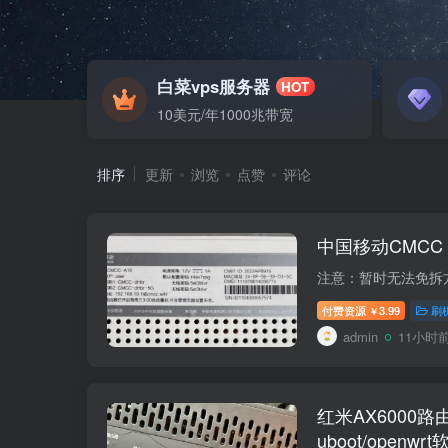
白菜vps服务器
HOT
10美元/年1000兆带宽
排序
更新
浏览
点赞
评论
中国移动CMCC
付费资源
3.99
刷
￥
admin
11小时
红米AX6000
uboot/open