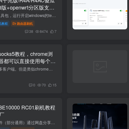
d版+openwrt分区版支持
厂教程
FTP not found补充工具包，运行开启windows的telnet功能即可。https://wwbtk.lanzouq.com/iMg5g3o7pp2h 视频重制了，工具包也更新了，不会出现个别的无限重启。 两种刷机方式！推荐使用openwrt...
机教程
路由器刷机
38
8474
7
cks5教程，chrome浏
器都可以直接使用每个窗
生IP
各类节点虽然支持很多客户端。但是类似chrome浏览器、各种指纹浏览器只支持 Socks5和http代理。本教程可以让你的浏览器每个窗口一个独立原生海外IP。 需要工具：v2rayn,节点转换工具 第一种airp...
0
70
15
10000 RC01刷机教程
原厂
第一步的原厂备份文件（部分通用）通过网盘分享的文件：xiaomi-be10000-backups.rar链接: https://pan.baidu.com/s/1RKB1JUyypzgExdh4xg7A_A 提取码: 8kuv 项目规格参数产品型号小米万兆路由器 ...