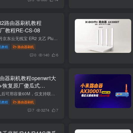
ER2路由器刷机教程
原厂教程RE-CS-08
项目规格参数产品型号京东云无线宝 ER2 太乙 Plus（64G 版）产品类型有线路由器（弱电箱神器，纯有线主路由）处理器高通 IPQ5322 四核处理器内存 / 存储2GB DDR4 内存 + 64GB eMMC 闪存2.5G 网...
机教程
路由器刷机
0
140
6
路由器刷机教程openwrt大
2+恢复原厂傻瓜式
openwrt大分区版刷入后可用容量60M，仅支持联发科版本以及国际版，不支持高通版 联发科版本SN：49850开头。高通版本SN:64594开头。教程支持国际版RD23(V1) 如果想要uboot分区版，可以点击下方查...
机教程
路由器刷机
7
3274
7
A千兆版/R4A/R4AC傻瓜