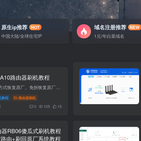
原生ip推荐
域名注册推荐
HOT
NEW
中国大陆/全球住宅IP
1元/年白菜域名
 A10路由器刷机教程
注意：暂时无法免拆方式恢复原厂。免拆恢复原厂固件制作中。 项目规格CPU联发科 MT7981B 双核 A53 @1.3GHz（12nm）内存 RAM256MB DDR3闪存 Flash128MB SPI‑NANDWi‑Fi 方案2.4G/5G 均为 MTK 集...
机教程
路由器刷机
前
0
105
15
路由器RB06傻瓜式刷机教程
wrt软路由+刷回原厂系统教程