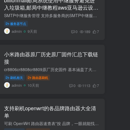
入垃圾箱,邮局中继教程aws亚马逊云设置
resend免费中继
SMTP中继服务管理​ 支持多服务商的SMTP中继服务统一管理 需先添加域名，每个域名仅可绑定一个SMTP中继服务。 SMTP中继服务概览 为什么要使用SMTP中继？​ ISP限制：大多数云服务器（如AWS EC2...
服务器节点
admin
9天前
0
189
7
小米路由器原厂历史原厂固件汇总下载链
接
cr8806cr8808cr8809原厂历史固件 基本涵盖了大部分小米路由器的固件 https://mirom.ezbox.idv.tw/en/miwifi/ 小米路由器采用NAND闪存者(R3/R3G/R3P/R4等)，刷回官方固件必须非常小心，目前已知...
刷机相关
路由器刷机
admin
10天前
0
1113
7
支持刷机openwrt的各品牌路由器大全清
单
可刷 OpenWrt 路由器速查表”按 品牌，一眼就能找到适合自己预算与性能需求的机器。所有型号均经社区验证有稳定固件（官方或 ImmortalWrt / iStoreOS 等分支），只要跟着教程基本可软刷。有些特...