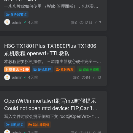
一步步教你如何使用 （Web 管理面板），包括登录、添加节点、用户、订阅链接和常见设置。（小白方式，适用于你目前在用的 VPS 环境。） 节点端口测试工具在线端口扫描 - 站长工具 代理工具下载...
服务器节点
admin
4天前
0
1214
7
H3C TX1801Plus TX1800Plus TX1806
刷机教程 openwrt+TTL救砖
本教程需要拆机操作。 三款路由器核心硬件完全一致（MT7621AT + MT7915 + 256MB 内存 + 128MB 闪存），都是 AX1800 级别的 WiFi 6 运营商定制路由。教程工具包选择对应即可。 参数TX1801 PlusTX...
付费资源
3.99
刷机教程
救砖教程
路由器刷机
￥
admin
4天前
0
54
13
OpenWrt/immortalwrt刷写mtd时候提示
Could not open mtd device: FIP,Can’t
open device for writing!解决办法
写入文件时候会提示例如下文 root@OpenWrt:~# mtd write /tmp/mtd5_FIP.bin FIPCould not open mtd device: FIPCan't open device for writing! 解锁写入OpenWrt 默认 mtd 是只读的，你需要安装...
刷机相关
路由器刷机
admin
7天前
0
141
15