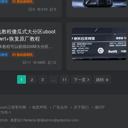
机教程
路由器刷机
0
216
9
机教程傻瓜式大分区uboot
enwrt+恢复原厂教程
openwrt原厂分区版 本教程可以获得200M大分区！可以装多个插件！嘎嘎香！ 推荐第三方固件 https://wwgf.lanzoue.com/b04q27u8d密码：3l2e 刷机包里面固件是24.10版本。想要最新固件下载地址。这...
机教程
路由器刷机
11
4895
12
1
2
3
…
11
下一页
跳转
rt.com三维零件网
免责声明
广告合作
关于我们
湘ICP
270号-1
 2026 ·
勇爱设计Netwrok 邮箱admin@getpicion.com
·