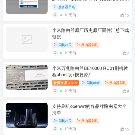
个窗口一个独立海外原生IP
服务器节点
10天前
15
小米路由器原厂历史原厂固件汇总下载
链接
刷机相关
路由器刷机
10天前
7
小米万兆路由器BE10000 RC01刷机教
程uboot版+恢复原厂
付费资源
3.99
刷机教程
路由器刷机
￥
10天前
9
支持刷机openwrt的各品牌路由器大全
清单
刷机相关
路由器刷机
12天前
15