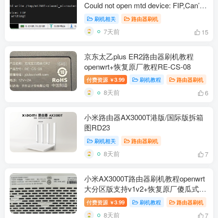
Could not open mtd device: FIP,Can’t
open device for writing!解决办法
刷机相关
路由器刷机
7天前
15
京东太乙plus ER2路由器刷机教程
openwrt+恢复原厂教程RE-CS-08
付费资源
3.99
刷机教程
路由器刷机
￥
8天前
6
小米路由器AX3000T港版/国际版拆箱
图RD23
刷机相关
路由器刷机
8天前
7
小米AX3000T路由器刷机教程openwrt
大分区版支持v1v2+恢复原厂傻瓜式
RD03/RD23
付费资源
3.99
刷机教程
路由器刷机
￥
8天前
7