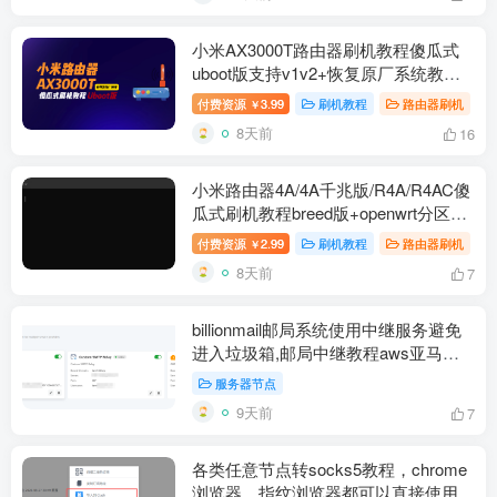
小米AX3000T路由器刷机教程傻瓜式
uboot版支持v1v2+恢复原厂系统教程
RD03 RD23
付费资源
3.99
刷机教程
路由器刷机
￥
8天前
16
小米路由器4A/4A千兆版/R4A/R4AC傻
瓜式刷机教程breed版+openwrt分区版
支持V1V2+恢复原厂教程
付费资源
2.99
刷机教程
路由器刷机
￥
8天前
7
billionmail邮局系统使用中继服务避免
进入垃圾箱,邮局中继教程aws亚马逊
云设置resend免费中继
服务器节点
9天前
7
各类任意节点转socks5教程，chrome
浏览器、指纹浏览器都可以直接使用每