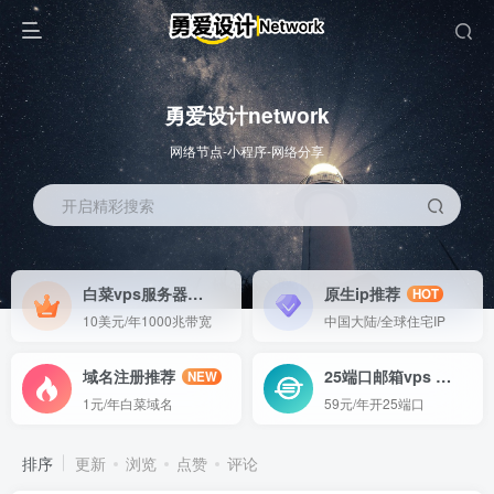
勇爱设计network
网络节点-小程序-网络分享
开启精彩搜索
白菜vps服务器
原生ip推荐
HOT
HOT
10美元/年1000兆带宽
中国大陆/全球住宅IP
域名注册推荐
25端口邮箱vps
NEW
GO
1元/年白菜域名
59元/年开25端口
排序
更新
浏览
点赞
评论