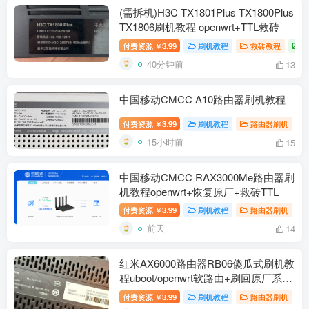
(需拆机)H3C TX1801Plus TX1800Plus
TX1806刷机教程 openwrt+TTL救砖
付费资源
3.99
刷机教程
救砖教程
￥
40分钟前
13
中国移动CMCC A10路由器刷机教程
付费资源
3.99
刷机教程
路由器刷机
￥
15小时前
15
中国移动CMCC RAX3000Me路由器刷
机教程openwrt+恢复原厂+救砖TTL
付费资源
3.99
刷机教程
路由器刷机
￥
前天
14
红米AX6000路由器RB06傻瓜式刷机教
程uboot/openwrt软路由+刷回原厂系统
教程
付费资源
3.99
刷机教程
路由器刷机
￥