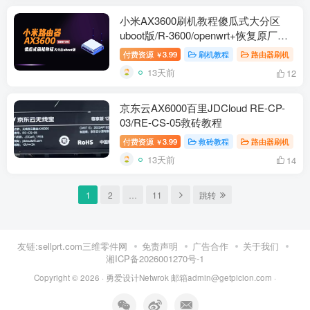
小米AX3600刷机教程傻瓜式大分区
uboot版/R-3600/openwrt+恢复原厂教
程
付费资源
3.99
刷机教程
路由器刷机
￥
13天前
12
京东云AX6000百里JDCloud RE-CP-
03/RE-CS-05救砖教程
付费资源
3.99
救砖教程
路由器刷机
￥
13天前
14
1
2
…
11
跳转
友链:sellprt.com三维零件网
免责声明
广告合作
关于我们
湘ICP备2026001270号-1
Copyright © 2026 ·
勇爱设计Netwrok 邮箱admin@getpicion.com
·