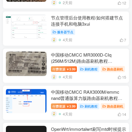
2天前
12
节点管理后台使用教程/如何搭建节点
连接手机和电脑3xui
服务器节点
4天前
7
中国移动CMCC MR3000D-CIq
(256M/512M)路由器刷机教程
openwrt+恢复原厂
付费资源
3.99
刷机教程
路由器刷机
￥
4天前
15
中国移动CMCC RAX3000M/emmc
nand普通版算力版路由器刷机教程
openwrt+恢复原厂
付费资源
3.99
刷机教程
路由器刷机
￥
4天前
14
OpenWrt/immortalwrt刷写mtd时候提示