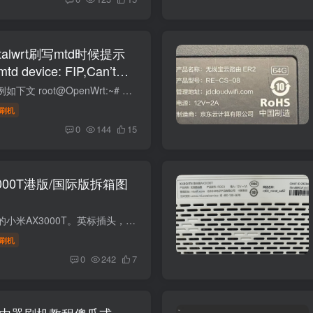
ortalwrt刷写mtd时候提示
mtd device: FIP,Can’t
r writing!解决办法
写入文件时候会提示例如下文 root@OpenWrt:~# mtd write /tmp/mtd5_FIP.bin FIPCould not open mtd device: FIPCan't open device for writing! 解锁写入OpenWrt 默认 mtd 是只读的，你需要安装...
刷机
0
144
15
000T港版/国际版拆箱图
博主搞到了一台港版的小米AX3000T。英标插头，来看看吧。和中国大陆版做工目测没有任何区别。包装和标签不一样。英标的三角插口是不能分开的。编号也不一样.也支持刷机的。v1版本 Xiaomi MiR Pa...
刷机
0
242
7
T路由器刷机教程傻瓜式