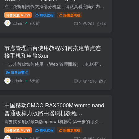
注：免拆刷机仅支持部分机型，请认真看完简介内容。 TTL针夹夹具间距选2.54mm间距 支持刷全系RAX3000ME的路由器闪存兆易创新的GigaDevice华邦电子的 winbond复旦微电的 FM25S01A(带usb3.0接口)...
付费资源
3.99
刷机教程
路由器刷机
￥
admin
3天前
2
201
14
节点管理后台使用教程/如何搭建节点连
接手机和电脑3xui
一步步教你如何使用 （Web 管理面板），包括登录、添加节点、用户、订阅链接和常见设置。（小白方式，适用于你目前在用的 VPS 环境。） 节点端口测试工具在线端口扫描 - 站长工具 代理工具下载...
服务器节点
admin
6天前
0
1218
7
中国移动CMCC RAX3000M/emmc nand
普通版算力版路由器刷机教程
openwrt+恢复原厂
需要购买刷好最新版openwrt机器👇 第一步的每次解锁SSH导入文件时候，断网状态，刷新后台页面再导入。先导出试试，如果导出失败的，原厂已经禁用导入导出功能了。只能拆机TTL刷机。https://www....
付费资源
3.99
刷机教程
路由器刷机
￥
admin
6天前
3
682
14