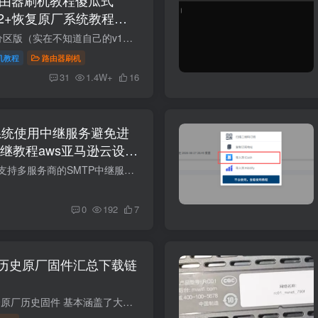
1v2+恢复原厂系统教程
如果需要openwrt大分区版（实在不知道自己的v1或者v2可以用openwrt大分区版，通用） 联发科版本SN：49850开头。高通版本SN:64594开头,教程支持国际版RD23(V1) 目前ax3000tv1v2最新版固件都是1.0...
机教程
路由器刷机
31
1.4W+
16
l邮局系统使用中继服务避免进
继教程aws亚马逊云设置
SMTP中继服务管理​ 支持多服务商的SMTP中继服务统一管理 需先添加域名，每个域名仅可绑定一个SMTP中继服务。 SMTP中继服务概览 为什么要使用SMTP中继？​ ISP限制：大多数云服务器（如AWS EC2...
0
192
7
历史原厂固件汇总下载链
cr8806cr8808cr8809原厂历史固件 基本涵盖了大部分小米路由器的固件 https://mirom.ezbox.idv.tw/en/miwifi/ 小米路由器采用NAND闪存者(R3/R3G/R3P/R4等)，刷回官方固件必须非常小心，目前已知...