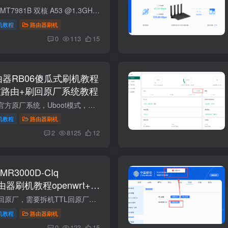
项目规格CPU联发科 MT7981B 双核 A53 @1.3GHz（12nm）内存 RAM256MB DDR3闪存 Flash128MB SPI‑NANDWi‑Fi 方案2.4G/5G 均为 MTK 集成；5 路独立 FEM（功放）无线标准Wi‑Fi 6（802.11ax）双频...
机教程
路由器刷机
0
113
15
路由器RB06傻瓜式刷机教程
wrt软路由+刷回原厂系统教程
本教程可以随意恢复官方原厂系统，Uboot模式，就像重装电脑系统一样。不用担心变砖。网页底部有原厂固件以及教程。 这是红米AX6000的教程，型号是RB06,不是小米AX6000的教程，两个不同型号，不...
机教程
路由器刷机
2
8125
12
R3000D-CIq
)路由器刷机教程openwrt+恢
注：有些路由器不能回原厂，需要拆机TTL回原厂。 对比项MR3000D-CIq（256M 版）MR3000D-CIq（512M 版）主控 CPUMT7981B，双核 ARM Cortex-A53 @ 1.3GHz，12nmMT7981B，双核 ARM Cortex-A53 @ 1....
机教程
路由器刷机
0
123
15