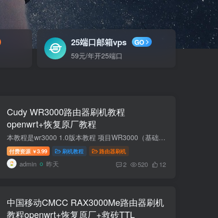
25端口邮箱vps
GO
59元/年开25端口
Cudy WR3000路由器刷机教程
openwrt+恢复原厂教程
本教程是wr3000 1.0版本教程 项目WR3000（基础版）WR3000E（经济版）WR3000H（2.5G 版）WR3000P（Pro 版）WR3000S（标准版）CPUMT7981BA 双核 A53 @1.3GHz同左同左同左同左内存 RAM256MB DDR3L2...
付费资源
3.99
刷机教程
路由器刷机
￥
admin
昨天
2
520
12
中国移动CMCC RAX3000Me路由器刷机
教程openwrt+恢复原厂+救砖TTL