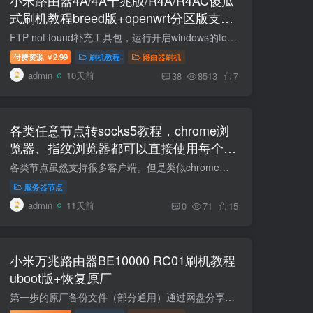
式刷机教程breed版+openwrt分区版支持
V1V2+恢复原厂教程
FTP not found补充工具包，运行开启windows的telnet功能即可。https://wwbtk.lanzouq.com/iMg5g3o7pp2h 视频重制了，工具包也更新了，不会出现个别的无限重启。 两种刷机方式！推荐使用openwrt...
付费资源
2.99
刷机教程
路由器刷机
￥
admin
10天前
38
8513
7
各类任意节点转socks5教程，chrome浏
览器、指纹浏览器都可以直接使用每个窗
口一个独立海外原生IP
各类节点虽然支持很多客户端。但是类似chrome浏览器、各种指纹浏览器只支持 Socks5和http代理。本教程可以让你的浏览器每个窗口一个独立原生海外IP。 需要工具：v2rayn,节点转换工具 第一种airp...
服务器节点
admin
11天前
0
71
15
小米万兆路由器BE10000 RC01刷机教程
uboot版+恢复原厂
第一步的原厂备份文件（部分通用）通过网盘分享的文件：xiaomi-be10000-backups.rar链接: https://pan.baidu.com/s/1RKB1JUyypzgExdh4xg7A_A 提取码: 8kuv 项目规格参数产品型号小米万兆路由器 ...