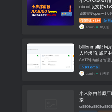
uboot版支持v
RD03 RD23
付费资源
3.99
刷
￥
admin
10天前
billionmai
入垃圾箱,邮局中
resend免费中继
服务器节点
admin
11天前
小米路由器原厂
接