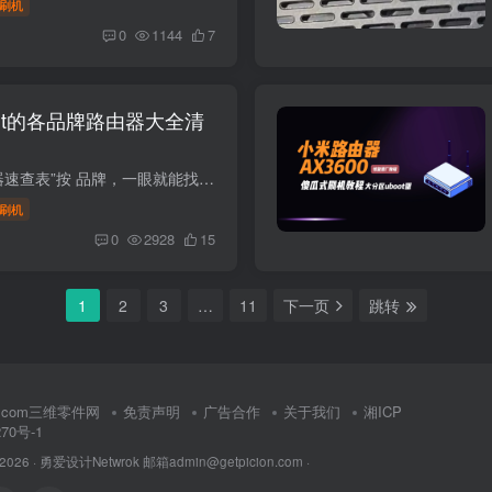
刷机
0
1144
7
wrt的各品牌路由器大全清
可刷 OpenWrt 路由器速查表”按 品牌，一眼就能找到适合自己预算与性能需求的机器。所有型号均经社区验证有稳定固件（官方或 ImmortalWrt / iStoreOS 等分支），只要跟着教程基本可软刷。有些特...
刷机
0
2928
15
1
2
3
…
11
下一页
跳转
rt.com三维零件网
免责声明
广告合作
关于我们
湘ICP
270号-1
 2026 ·
勇爱设计Netwrok 邮箱admin@getpicion.com
·