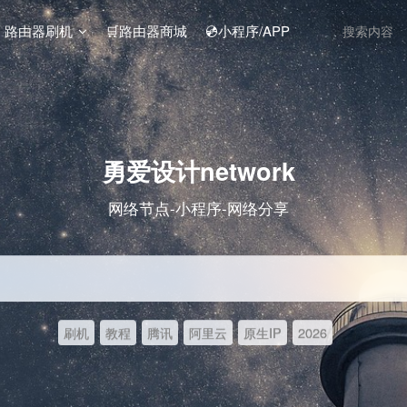
️ 路由器刷机
🛒路由器商城
💿小程序/APP
勇爱设计network
网络节点-小程序-网络分享
刷机
教程
腾讯
阿里云
原生IP
2026