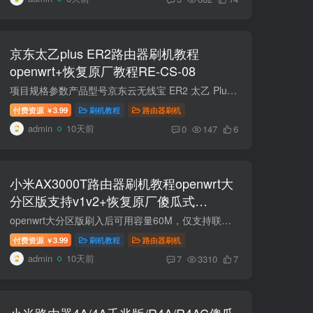
京东太乙plus ER2路由器刷机教程
openwrt+恢复原厂教程RE-CS-08
项目规格参数产品型号京东云无线宝 ER2 太乙 Plus（64G 版）产品类型有线路由器（弱电箱神器，纯有线主路由）处理器高通 IPQ5322 四核处理器内存 / 存储2GB DDR4 内存 + 64GB eMMC 闪存2.5G 网...
付费资源
3.99
刷机教程
路由器刷机
￥
admin
10天前
0
147
6
小米AX3000T路由器刷机教程openwrt大
分区版支持v1v2+恢复原厂傻瓜式
RD03/RD23
openwrt大分区版刷入后可用容量60M，仅支持联发科版本以及国际版，不支持高通版 联发科版本SN：49850开头。高通版本SN:64594开头。教程支持国际版RD23(V1) 如果想要uboot分区版，可以点击下方查...
付费资源
3.99
刷机教程
路由器刷机
￥
admin
10天前
7
3310
7
小米路由器4A/4A千兆版/R4A/R4AC傻瓜