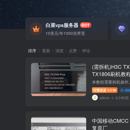
白菜vps服务器
HOT
10美元/年1000兆带宽
排序
更新
浏览
点赞
评论
(需拆机)H3C TX1
TX1806刷机教程 
付费资源
3.99
刷
￥
admin
2小时前
中国移动CMCC
复原厂