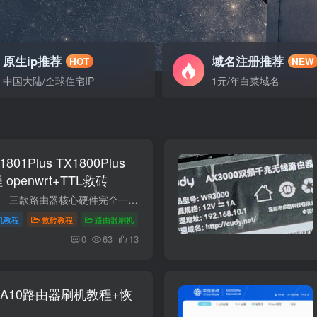
原生ip推荐
域名注册推荐
HOT
NEW
中国大陆/全球住宅IP
1元/年白菜域名
801Plus TX1800Plus
openwrt+TTL救砖
本教程需要拆机操作。 三款路由器核心硬件完全一致（MT7621AT + MT7915 + 256MB 内存 + 128MB 闪存），都是 AX1800 级别的 WiFi 6 运营商定制路由。教程工具包选择对应即可。 参数TX1801 PlusTX...
机教程
救砖教程
路由器刷机
0
63
13
 A10路由器刷机教程+恢