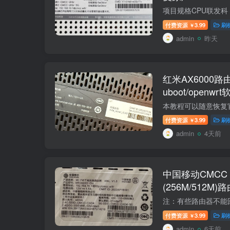
付费资源
3.99
刷
￥
admin
昨天
红米AX6000
uboot/open
付费资源
3.99
刷
￥
admin
4天前
中国移动CMCC M
(256M/512M
复原厂
付费资源
3.99
刷
￥
admin
6天前