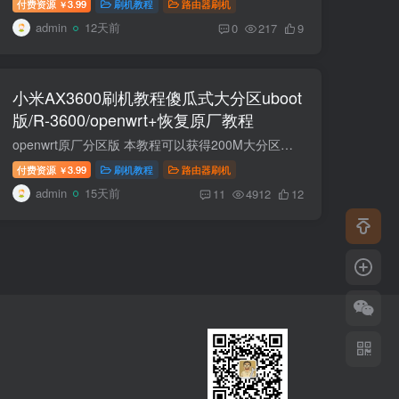
付费资源
3.99
刷机教程
路由器刷机
￥
admin
12天前
0
217
9
小米AX3600刷机教程傻瓜式大分区uboot
版/R-3600/openwrt+恢复原厂教程
openwrt原厂分区版 本教程可以获得200M大分区！可以装多个插件！嘎嘎香！ 推荐第三方固件 https://wwgf.lanzoue.com/b04q27u8d密码：3l2e 刷机包里面固件是24.10版本。想要最新固件下载地址。这...
付费资源
3.99
刷机教程
路由器刷机
￥
admin
15天前
11
4912
12