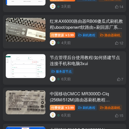
3天前
14
红米AX6000路由器RB06傻瓜式刷机教
程uboot/openwrt软路由+刷回原厂系统
教程
付费资源
3.99
刷机教程
路由器刷机
￥
4天前
12
节点管理后台使用教程/如何搭建节点
连接手机和电脑3xui
服务器节点
6天前
7
中国移动CMCC MR3000D-CIq
(256M/512M)路由器刷机教程
openwrt+恢复原厂
付费资源
3.99
刷机教程
路由器刷机
￥
6天前
15