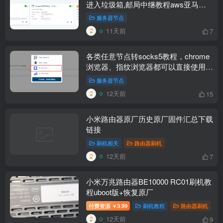
进入垃圾箱,邮局中继教程aws亚马逊
云设置resend免费中继
服务器节点
11天前
7
各类任意节点转socks5教程，chrome
浏览器、指纹浏览器都可以直接使用每
个窗口一个独立海外原生IP
服务器节点
12天前
15
小米路由器原厂历史原厂固件汇总下载
链接
刷机相关
路由器刷机
12天前
7
小米万兆路由器BE10000 RC01刷机教
程uboot版+恢复原厂
付费资源
3.99
刷机教程
路由器刷机
￥
12天前
9