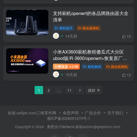
支持刷机openwrt的各品牌路由器大全
清单
刷机相关
路由器刷机
14天前
15
小米AX3600刷机教程傻瓜式大分区
uboot版/R-3600/openwrt+恢复原厂教
程
付费资源
3.99
刷机教程
路由器刷机
￥
15天前
12
1
2
…
11
跳转
友链:sellprt.com三维零件网
免责声明
广告合作
关于我们
湘ICP备2026001270号-1
Copyright © 2026 ·
勇爱设计Netwrok 邮箱admin@getpicion.com
·