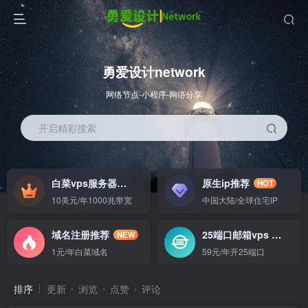
勇爱设计network
网络节点-小程序-网络分享
开启精彩搜索
白菜vps服务器
原生ip推荐
HOT
HOT
10美元/年1000兆带宽
中国大陆/全球住宅IP
域名注册推荐
25端口邮箱vps
NEW
GO
1元/年白菜域名
59元/年开25端口
排序
更新
浏览
点赞
评论