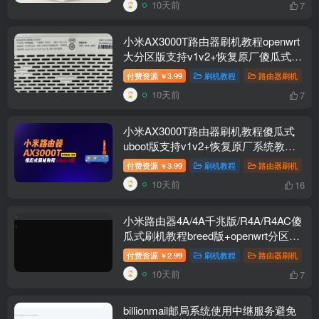
10天前
7
小米AX3000T路由器刷机教程openwrt
大分区版支持v1v2+恢复原厂傻瓜式
RD03/RD23
付费资源
3.99
刷机教程
路由器刷机
￥
10天前
7
小米AX3000T路由器刷机教程傻瓜式
uboot版支持v1v2+恢复原厂系统教程
RD03 RD23
付费资源
3.99
刷机教程
路由器刷机
￥
10天前
16
小米路由器4A/4A千兆版/R4A/R4AC傻
瓜式刷机教程breed版+openwrt分区版
支持V1V2+恢复原厂教程
付费资源
2.99
刷机教程
路由器刷机
￥
10天前
7
billionmail邮局系统使用中继服务避免