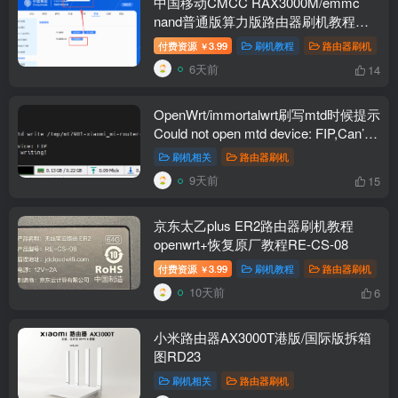
中国移动CMCC RAX3000M/emmc
nand普通版算力版路由器刷机教程
openwrt+恢复原厂
付费资源
3.99
刷机教程
路由器刷机
￥
6天前
14
OpenWrt/immortalwrt刷写mtd时候提示
Could not open mtd device: FIP,Can’t
open device for writing!解决办法
刷机相关
路由器刷机
9天前
15
京东太乙plus ER2路由器刷机教程
openwrt+恢复原厂教程RE-CS-08
付费资源
3.99
刷机教程
路由器刷机
￥
10天前
6
小米路由器AX3000T港版/国际版拆箱
图RD23
刷机相关
路由器刷机