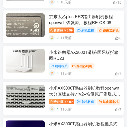
10天前
15
京东太乙plus ER2路由器刷机教程
openwrt+恢复原厂教程RE-CS-08
付费资源
3.99
刷机教程
路由器刷机
￥
11天前
6
小米路由器AX3000T港版/国际版拆箱
图RD23
刷机相关
路由器刷机
11天前
7
小米AX3000T路由器刷机教程openwrt
大分区版支持v1v2+恢复原厂傻瓜式
RD03/RD23
付费资源
3.99
刷机教程
路由器刷机
￥
11天前
7
小米AX3000T路由器刷机教程傻瓜式