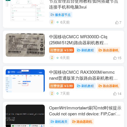
节点管理后台使用教程/如何搭建节点
连接手机和电脑3xui
服务器节点
6天前
7
中国移动CMCC MR3000D-CIq
(256M/512M)路由器刷机教程
openwrt+恢复原厂
付费资源
3.99
刷机教程
路由器刷机
￥
6天前
15
中国移动CMCC RAX3000M/emmc
nand普通版算力版路由器刷机教程
openwrt+恢复原厂
付费资源
3.99
刷机教程
路由器刷机
￥
7天前
14
OpenWrt/immortalwrt刷写mtd时候提示
Could not open mtd device: FIP,Can’t
open device for writing!解决办法
刷机相关
路由器刷机