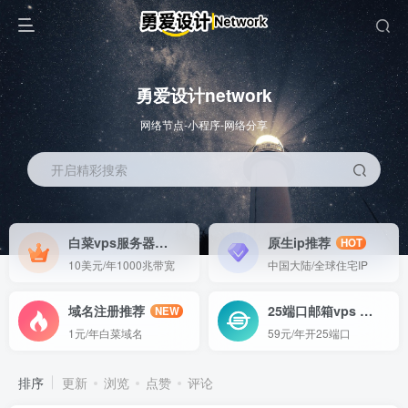
勇爱设计network
网络节点-小程序-网络分享
开启精彩搜索
白菜vps服务器
原生ip推荐
HOT
HOT
10美元/年1000兆带宽
中国大陆/全球住宅IP
域名注册推荐
25端口邮箱vps
NEW
GO
1元/年白菜域名
59元/年开25端口
排序
更新
浏览
点赞
评论