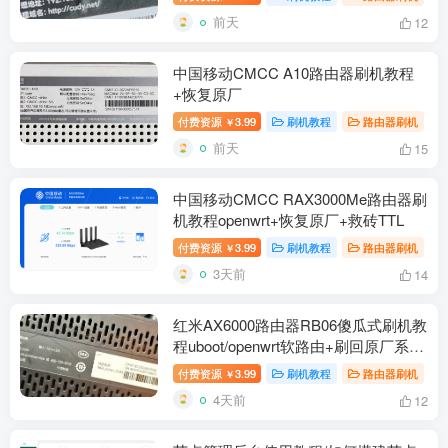
前天
12
中国移动CMCC A10路由器刷机教程
+恢复原厂
付费资源
3.99
刷机教程
路由器刷机
￥
前天
15
中国移动CMCC RAX3000Me路由器刷
机教程openwrt+恢复原厂+救砖TTL
付费资源
3.99
刷机教程
路由器刷机
￥
3天前
14
红米AX6000路由器RB06傻瓜式刷机教
程uboot/openwrt软路由+刷回原厂系统
教程
付费资源
3.99
刷机教程
路由器刷机
￥
4天前
12