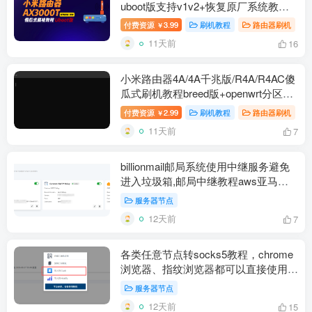
uboot版支持v1v2+恢复原厂系统教程
RD03 RD23
付费资源
3.99
刷机教程
路由器刷机
￥
11天前
16
小米路由器4A/4A千兆版/R4A/R4AC傻
瓜式刷机教程breed版+openwrt分区版
支持V1V2+恢复原厂教程
付费资源
2.99
刷机教程
路由器刷机
￥
11天前
7
billionmail邮局系统使用中继服务避免
进入垃圾箱,邮局中继教程aws亚马逊
云设置resend免费中继
服务器节点
12天前
7
各类任意节点转socks5教程，chrome
浏览器、指纹浏览器都可以直接使用每
个窗口一个独立海外原生IP
服务器节点
12天前
15