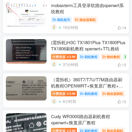
mobaxterm工具登录软路由openwrt系
统教程
刷机相关
路由器刷机
15分钟前
14
(需拆机)H3C TX1801Plus TX1800Plus
TX1806刷机教程 openwrt+TTL救砖
付费资源
3.99
刷机教程
救砖教程
￥
37分钟前
13
（需拆机）360T7/T7U/T7M路由器刷
机教程OPENWRT+恢复原厂教程+拆
机教程
付费资源
3.99
刷机教程
路由器刷机
￥
6小时前
13
Cudy WR3000路由器刷机教程
openwrt+恢复原厂教程
付费资源
3.99
刷机教程
路由器刷机
￥