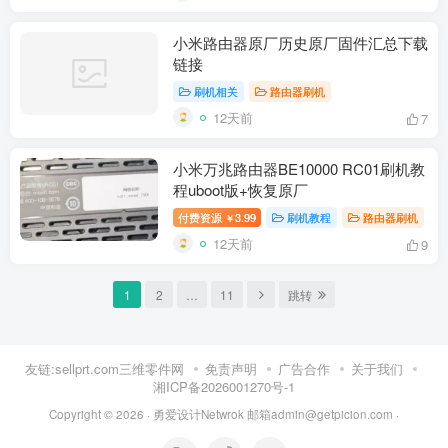
小米路由器原厂历史原厂固件汇总下载
链接
刷机相关
路由器刷机
12天前
7
小米万兆路由器BE10000 RC01刷机教
程uboot版+恢复原厂
付费资源
3.99
刷机教程
路由器刷机
￥
12天前
9
1
2
…
11
跳转
友链:sellprt.com三维零件网
免责声明
广告合作
关于我们
湘ICP备2026001270号-1
Copyright © 2026 ·
勇爱设计Netwrok 邮箱admin@getpicion.com
·