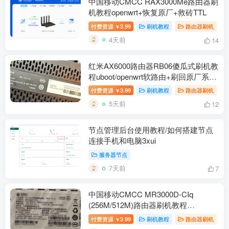
中国移动CMCC RAX3000Me路由器刷
机教程openwrt+恢复原厂+救砖TTL
付费资源
3.99
刷机教程
路由器刷机
￥
4天前
14
红米AX6000路由器RB06傻瓜式刷机教
程uboot/openwrt软路由+刷回原厂系统
教程
付费资源
3.99
刷机教程
路由器刷机
￥
5天前
12
节点管理后台使用教程/如何搭建节点
连接手机和电脑3xui
服务器节点
7天前
7
中国移动CMCC MR3000D-CIq
(256M/512M)路由器刷机教程
openwrt+恢复原厂
付费资源
3.99
刷机教程
路由器刷机
￥