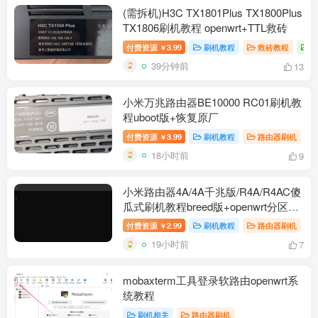
(需拆机)H3C TX1801Plus TX1800Plus
TX1806刷机教程 openwrt+TTL救砖
付费资源
3.99
刷机教程
救砖教程
￥
39分钟前
13
小米万兆路由器BE10000 RC01刷机教
程uboot版+恢复原厂
付费资源
3.99
刷机教程
路由器刷机
￥
18小时前
9
小米路由器4A/4A千兆版/R4A/R4AC傻
瓜式刷机教程breed版+openwrt分区版
支持V1V2+恢复原厂教程
付费资源
2.99
刷机教程
路由器刷机
￥
19小时前
7
mobaxterm工具登录软路由openwrt系
统教程
刷机相关
路由器刷机