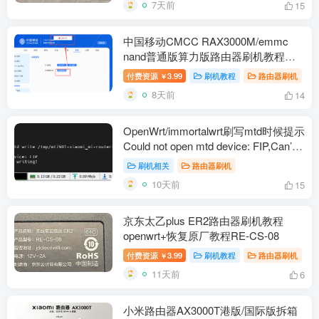
7天前
15
中国移动CMCC RAX3000M/emmc
nand普通版算力版路由器刷机教程
openwrt+恢复原厂
付费资源
3.99
刷机教程
路由器刷机
￥
8天前
14
OpenWrt/immortalwrt刷写mtd时候提示
Could not open mtd device: FIP,Can’t
open device for writing!解决办法
刷机相关
路由器刷机
10天前
15
京东太乙plus ER2路由器刷机教程
openwrt+恢复原厂教程RE-CS-08
付费资源
3.99
刷机教程
路由器刷机
￥
11天前
6
小米路由器AX3000T港版/国际版拆箱