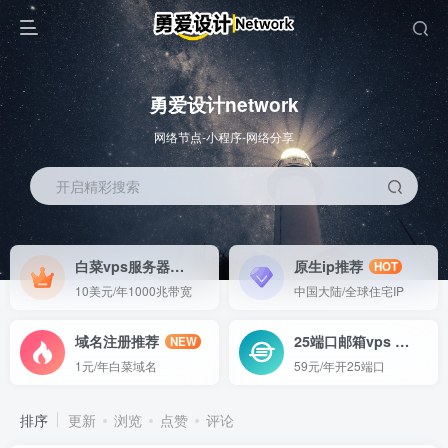
勇爱设计network
网络节点-小程序-网络分享
开启精彩搜索
白菜vps服务器
原生ip推荐
HOT
HOT
10美元/年1000兆带宽
中国大陆/全球住宅IP
域名注册推荐
25端口邮箱vps
NEW
GO
1元/年白菜域名
59元/年开25端口
排序
更新
浏览
点赞
评论