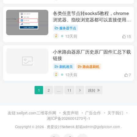
各类任意节点转socks5教程，chrome
浏览器、指纹浏览器都可以直接使用每
个窗口一个独立海外原生IP
服务器节点
13天前
15
小米路由器原厂历史原厂固件汇总下载
链接
刷机相关
路由器刷机
13天前
7
1
2
…
11
跳转
友链:sellprt.com三维零件网
免责声明
广告合作
关于我们
湘ICP备2026001270号-1
Copyright © 2026 ·
勇爱设计Netwrok 邮箱admin@getpicion.com
·