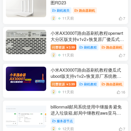
图RD23
刷机相关
路由器刷机
11天前
7
小米AX3000T路由器刷机教程openwrt
大分区版支持v1v2+恢复原厂傻瓜式
RD03/RD23
付费资源
3.99
刷机教程
路由器刷机
￥
11天前
7
小米AX3000T路由器刷机教程傻瓜式
uboot版支持v1v2+恢复原厂系统教程
RD03 RD23
付费资源
3.99
刷机教程
路由器刷机
￥
11天前
16
billionmail邮局系统使用中继服务避免
进入垃圾箱,邮局中继教程aws亚马逊
云设置resend免费中继
服务器节点
12天前
7