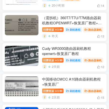
20小时前
14
（需拆机）360T7/T7U/T7M路由器刷
机教程OPENWRT+恢复原厂教程+拆
机教程
付费资源
3.99
刷机教程
路由器刷机
￥
昨天
13
Cudy WR3000路由器刷机教程
openwrt+恢复原厂教程
付费资源
3.99
刷机教程
路由器刷机
￥
2天前
12
中国移动CMCC A10路由器刷机教程
+恢复原厂
付费资源
3.99
刷机教程
路由器刷机
￥
2天前
15